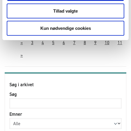
Publiceret
05.07.2022
Indkvartering
Tillad valgte
Udlændingestyrelsen har nu indgået kontrakt med
vinderen af udbuddet om særlige indkvarteringsydelser
for voksne asylansøgere og udlændinge uden lovligt
ophold, som er under Udlændingestyrelsens fo...
Kun nødvendige cookies
«
3
4
5
6
7
8
9
10
11
»
Søg i arkivet
Søg
Emner