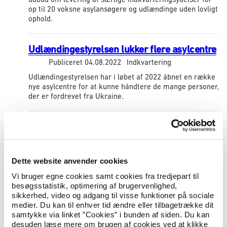
op til 20 voksne asylansøgere og udlændinge uden lovligt
ophold.
Udlændingestyrelsen lukker flere asylcentre
Publiceret
04.08.2022
Indkvartering
Udlændingestyrelsen har i løbet af 2022 åbnet en række
nye asylcentre for at kunne håndtere de mange personer,
der er fordrevet fra Ukraine.
Nye oplysninger vedrørende levering af
særlige indkvarteringsydelser efter
kontraktindgåelse med Botilbuddet Norden
ApS
Dette website anvender cookies
Publiceret
03.08.2022
Indkvartering
Vi bruger egne cookies samt cookies fra tredjepart til
besøgsstatistik, optimering af brugervenlighed,
Udlændingestyrelsen har vurderet, at Botilbuddet Norden
sikkerhed, video og adgang til visse funktioner på sociale
ApS ikke kan opfylde kontraktbetingelserne for levering
medier. Du kan til enhver tid ændre eller tilbagetrække dit
af særlige indkvarteringsydelser. Derfor ophæves
samtykke via linket ”Cookies” i bunden af siden. Du kan
kontrakten. Udlændingestyrelsen vil...
desuden læse mere om brugen af cookies ved at klikke