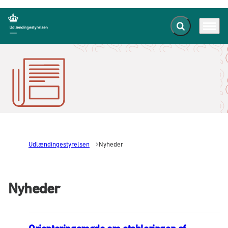
Fold søgefelt ud
Menu
Gå til forsiden
Udlændingestyrelsen
Nyheder
Nyheder