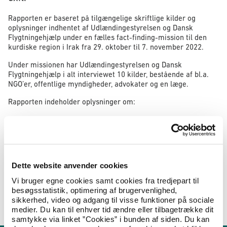
Rapporten er baseret på tilgængelige skriftlige kilder og
oplysninger indhentet af Udlændingestyrelsen og Dansk
Flygtningehjælp under en fælles fact-finding-mission til den
kurdiske region i Irak fra 29. oktober til 7. november 2022.
Under missionen har Udlændingestyrelsen og Dansk
Flygtningehjælp i alt interviewet 10 kilder, bestående af bl.a.
NGO’er, offentlige myndigheder, advokater og en læge.
Rapporten indeholder oplysninger om:
• Enlige kvinders forhold i Iraks Kurdistan region (KRI),
herunder bevægelsesfrihed og adgang til bolig, arbejde,
uddannelse, sundhedsydelser og civile dokumenter.
• Hvor udbredt det er i KRI, at forfalske eller manipulere
dokumenter ved hjælp af bestikkelse.
Dette website anvender cookies
• Illegal udrejse fra Erbils internationale lufthavn.
Vi bruger egne cookies samt cookies fra tredjepart til
besøgsstatistik, optimering af brugervenlighed,
Hent rapporten Kurdistan Region of Iraq (KRI) – Issues
sikkerhed, video og adgang til visse funktioner på sociale
regarding single women, documents and exit
medier. Du kan til enhver tid ændre eller tilbagetrække dit
samtykke via linket ”Cookies” i bunden af siden. Du kan