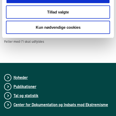
Tilmeld
Frameld
Tillad valgte
*
Acceptér
vilkår for abonnement
Ved at tilmelde mig som abonnent accepterer jeg, at Udlændingestyrelsen
Kun nødvendige cookies
behandler oplysninger om min mailadresse. Læs mere via linket 'Vilkår
for abonnement'
Felter med (*) skal udfyldes
Nyheder
Publikationer
Tal og statistik
Center for Dokumentation og Indsats mod Ekstremisme