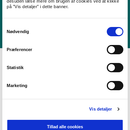
desuden læse mere om brugen af cookies ved at klikke
på ”Vis detaljer” i dette banner.
Kontakt Udlændingestyrelsen
Henvendelser fra pressen kan rettes til Udlændingestyrelsens
S
presseteam.
Nødvendig
a
m
Kontakt presse
t
Præferencer
y
k
k
Statistik
e
v
Abonnér på nyheder
Marketing
a
Tilmeld dig som abonnent og modtag nyheder fra us.dk.
l
g
E-Mail
*
Vis detaljer
Tillad alle cookies