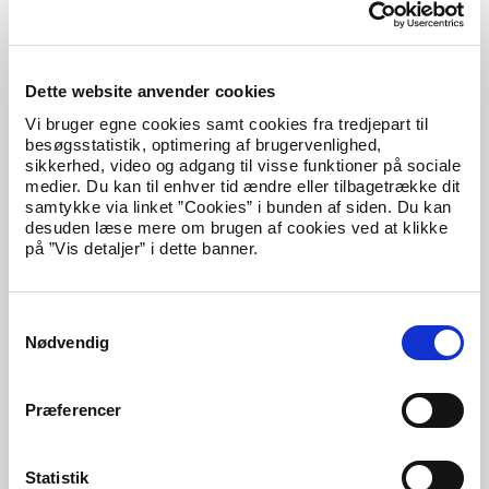
betjening?
Oprettet
30. juni 2026
Udlændingestyrelsen/Næstved
Dette website anvender cookies
Vi bruger egne cookies samt cookies fra tredjepart til
It-projektleder med international sigte til
besøgsstatistik, optimering af brugervenlighed,
Koncern IT
sikkerhed, video og adgang til visse funktioner på sociale
medier. Du kan til enhver tid ændre eller tilbagetrække dit
Oprettet
7. juli 2026
samtykke via linket ”Cookies” i bunden af siden. Du kan
Udlændingestyrelsen/København
desuden læse mere om brugen af cookies ved at klikke
på ”Vis detaljer” i dette banner.
Kan du tale tyrkisk og vil du være med til at
forebygge ekstremisme?
S
Oprettet
4. juni 2026
Nødvendig
a
Udlændingestyrelsen/Birkerød
m
t
Præferencer
y
Lead Full Stack Udvikler til digitalisering af
samfundskritiske løsninger
k
k
Statistik
Oprettet
7. juli 2026