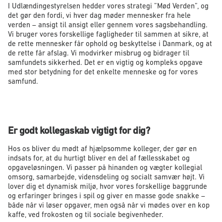
I Udlændingestyrelsen hedder vores strategi ”Mød Verden”, og
det gør den fordi, vi hver dag møder mennesker fra hele
verden – ansigt til ansigt eller gennem vores sagsbehandling.
Vi bruger vores forskellige fagligheder til sammen at sikre, at
de rette mennesker får ophold og beskyttelse i Danmark, og at
de rette får afslag. Vi modvirker misbrug og bidrager til
samfundets sikkerhed. Det er en vigtig og kompleks opgave
med stor betydning for det enkelte menneske og for vores
samfund.
Er godt kollegaskab vigtigt for dig?
Hos os bliver du mødt af hjælpsomme kolleger, der gør en
indsats for, at du hurtigt bliver en del af fællesskabet og
opgaveløsningen. Vi passer på hinanden og vægter kollegial
omsorg, samarbejde, vidensdeling og socialt samvær højt. Vi
lover dig et dynamisk miljø, hvor vores forskellige baggrunde
og erfaringer bringes i spil og giver en masse gode snakke –
både når vi løser opgaver, men også når vi mødes over en kop
kaffe, ved frokosten og til sociale begivenheder.