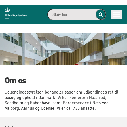
Skriv her... - I
Menu
Fold søgefelt ind
Gå til forsiden
Om os
Udlændingestyrelsen behandler sager om udlændinges ret til
besøg og ophold i Danmark. Vi har kontorer i Næstved,
Sandholm og København, samt Borgerservice i Næstved,
Aalborg, Aarhus og Odense. Vi er ca. 730 ansatte.