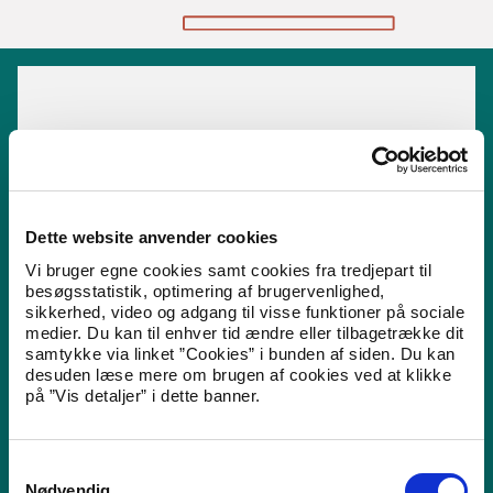
Dette website anvender cookies
Vi bruger egne cookies samt cookies fra tredjepart til
besøgsstatistik, optimering af brugervenlighed,
sikkerhed, video og adgang til visse funktioner på sociale
medier. Du kan til enhver tid ændre eller tilbagetrække dit
samtykke via linket ”Cookies” i bunden af siden. Du kan
desuden læse mere om brugen af cookies ved at klikke
på ”Vis detaljer” i dette banner.
Nyidanmark.dk
Er du udlænding, og leder du efter information
S
eller vil du ansøge om ophold i Danmark, så kan du
Nødvendig