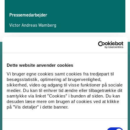
Pressemedarbejder
Victor Andreas Wamberg
Fuldmagt i pressesager
Udlændingestyrelsen har tavshedspligt og må ikke videregive
Dette website anvender cookies
fortrolige og personfølsomme oplysninger om vores sager.
Vi bruger egne cookies samt cookies fra tredjepart til
besøgsstatistik, optimering af brugervenlighed,
Som journalist eller medie skal du have en skriftlig fuldmagt
sikkerhed, video og adgang til visse funktioner på sociale
for at kunne få aktindsigt i en udlændings sager hos
medier. Du kan til enhver tid ændre eller tilbagetrække dit
Udlændingestyrelsen og modtage fortrolige og
samtykke via linket ”Cookies” i bunden af siden. Du kan
personfølsomme oplysninger om udlændingens forhold i
desuden læse mere om brugen af cookies ved at klikke
sagen.
på ”Vis detaljer” i dette banner.
Udlændingestyrelsen har en standardblanket til fuldmagt i
pressesager, som kan bruges til dette formål.
S
Hent fuldmagt til pressesager