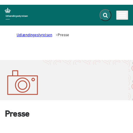
Fold søgefelt ud
Menu
Gå til forsiden
Udlændingestyrelsen
Presse
Presse