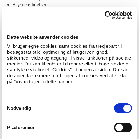
Psykiske lidelser
Rapporten indeholder også oplysninger om behandlingstilbud
og afvænning til stofbrugere samt om tilbud til personer med
handicaps.
Dette website anvender cookies
Rapporten kortlægger hvordan den økonomiske situation i
Libanon er forværret som resultat af blandt andet manglende
Vi bruger egne cookies samt cookies fra tredjepart til
politisk stabilitet, eksplosionen i Beirut havn i august 2020,
besøgsstatistik, optimering af brugervenlighed,
stigende inflation og en energiforsyningskrise. Dette har blandt
sikkerhed, video og adgang til visse funktioner på sociale
andet resulteret i, at et stort antal personer med lægefaglig
medier. Du kan til enhver tid ændre eller tilbagetrække dit
ekspertise har forladt landet, subsidiering af medicin er
samtykke via linket ”Cookies” i bunden af siden. Du kan
svundet ind, medicinpriserne er steget markant og
desuden læse mere om brugen af cookies ved at klikke
tilgængeligheden af medicin særligt for kroniske sygedomme,
på ”Vis detaljer” i dette banner.
kræft og diabetes er ustabil. Det libanesiske sundhedssystem
er generelt hårdt presset som følge af den nuværende
situation.
S
Nødvendig
a
m
Hent rapporten: Lebanon – Access to Health Care
t
Services for Palestinian Refugees
Præferencer
y