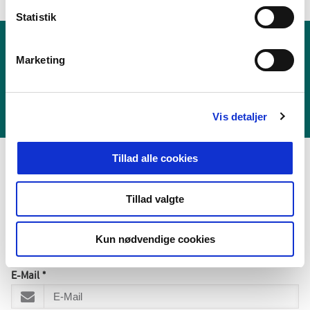
k
k
Statistik
e
v
Kontakt Udlændingestyrelsen
Marketing
a
Henvendelser fra pressen kan rettes til Udlændingestyrelsens
l
presseteam.
g
Vis detaljer
Kontakt presse
Tillad alle cookies
Tillad valgte
Abonnér på nyheder
Kun nødvendige cookies
Tilmeld dig som abonnent og modtag nyheder fra us.dk.
E-Mail
*