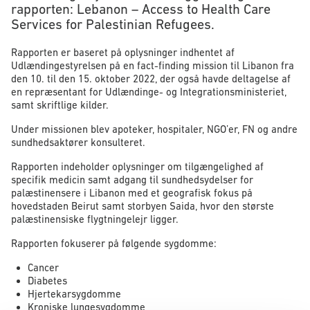
rapporten: Lebanon – Access to Health Care
Services for Palestinian Refugees.
Rapporten er baseret på oplysninger indhentet af
Udlændingestyrelsen på en fact-finding mission til Libanon fra
den 10. til den 15. oktober 2022, der også havde deltagelse af
en repræsentant for Udlændinge- og Integrationsministeriet,
samt skriftlige kilder.
Under missionen blev apoteker, hospitaler, NGO’er, FN og andre
sundhedsaktører konsulteret.
Rapporten indeholder oplysninger om tilgængelighed af
specifik medicin samt adgang til sundhedsydelser for
palæstinensere i Libanon med et geografisk fokus på
hovedstaden Beirut samt storbyen Saida, hvor den største
palæstinensiske flygtningelejr ligger.
Rapporten fokuserer på følgende sygdomme:
Cancer
Diabetes
Hjertekarsygdomme
Kroniske lungesygdomme