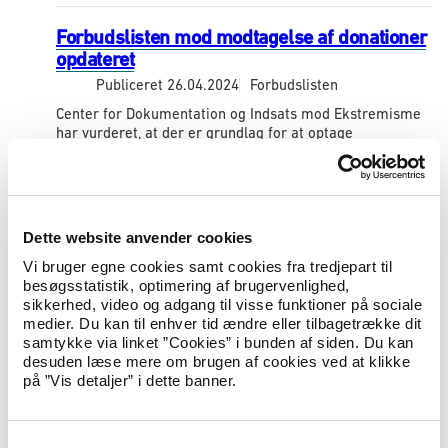
Forbudslisten mod modtagelse af donationer
opdateret
Publiceret
26.04.2024
Forbudslisten
Center for Dokumentation og Indsats mod Ekstremisme
har vurderet, at der er grundlag for at optage
organisationen Qatar Charity (قطر الخيرية) på
forbudslisten.Udlændinge- og integrationsministeren...
Udgivelse af rapport om mobilisering i
Dette website anvender cookies
Ukraine
Vi bruger egne cookies samt cookies fra tredjepart til
Publiceret
24.04.2024
Landeoplysninger
besøgsstatistik, optimering af brugervenlighed,
sikkerhed, video og adgang til visse funktioner på sociale
Udlændingestyrelsen offentliggør i dag rapporten:
medier. Du kan til enhver tid ændre eller tilbagetrække dit
Ukraine – Mobilisation
samtykke via linket ”Cookies” i bunden af siden. Du kan
desuden læse mere om brugen af cookies ved at klikke
på ”Vis detaljer” i dette banner.
Udgivelse af rapport om rekruttering i
Tjetjenien
Publiceret
24.04.2024
Landeoplysninger
S