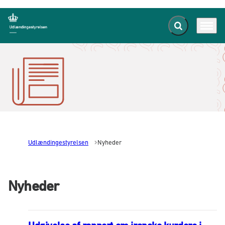
Fold søgefelt ud
Menu
Gå til forsiden
Udlændingestyrelsen
Nyheder
Nyheder