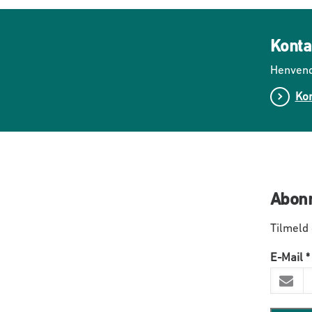
Konta
Henvend
Kon
Abonn
Tilmeld
E-Mail
*