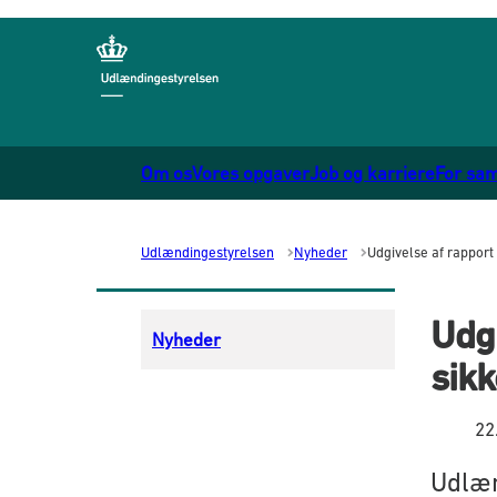
Gå til forsiden
Om os
Vores opgaver
Job og karriere
For sa
Udlændingestyrelsen
Nyheder
Udgivelse af rapport
Udgi
Nyheder
sikk
22
Udlæn