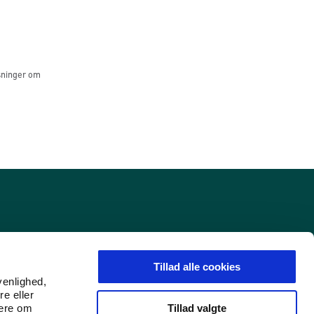
sninger om
Tillad alle cookies
venlighed,
re eller
Tillad valgte
mere om