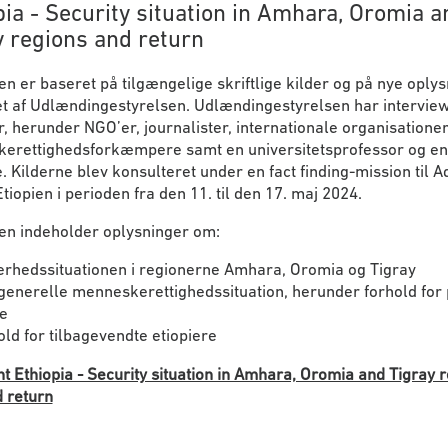
pia - Security situation in Amhara, Oromia a
y regions and return
n er baseret på tilgængelige skriftlige kilder og på nye oply
t af Udlændingestyrelsen. Udlændingestyrelsen har interviewe
r, herunder NGO’er, journalister, internationale organisationer
erettighedsforkæmpere samt en universitetsprofessor og en
. Kilderne blev konsulteret under en fact finding-mission til A
tiopien i perioden fra den 11. til den 17. maj 2024.
en indeholder oplysninger om:
erhedssituationen i regionerne Amhara, Oromia og Tigray
generelle menneskerettighedssituation, herunder forhold for p
ve
ld for tilbagevendte etiopiere
t Ethiopia - Security situation in Amhara, Oromia and Tigray 
 return