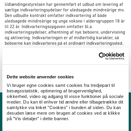
Udlændingestyrelsen har gennemført et udbud om levering af
særlige indkvarteringsydelser for uledsagede mindreårige mv.
Den udbudte kontrakt omfatter indkvartering af både
uledsagede mindreårige og unge voksne i aldersgruppen 18 år
til 22 år. Indkvarteringsopgaven omfatter bl.a.
indkvarteringsydelser, afhentning af nye beboere, undervisning
og aktivering. Indkvarteringen er af midlertidig karakter, så
beboerne kan indkvarteres på et ordinært indkvarteringssted.
Kontraktperioden løber fra den 1. januar 2025 til den 31.
december 2025 med mulighed for forlængelse tre gange med
op til ét år ad gangen.
Eventuelle spørgsmål kan rettes til Cecilie Santino Camre på
Dette website anvender cookies
ccsp@us.dk eller udbud@us.dk.
Vi bruger egne cookies samt cookies fra tredjepart til
besøgsstatistik, optimering af brugervenlighed,
sikkerhed, video og adgang til visse funktioner på sociale
medier. Du kan til enhver tid ændre eller tilbagetrække dit
samtykke via linket ”Cookies” i bunden af siden. Du kan
Kontakt Udlændingestyrelsen
desuden læse mere om brugen af cookies ved at klikke
på ”Vis detaljer” i dette banner.
Henvendelser fra pressen kan rettes til Udlændingestyrelsens
presseteam.