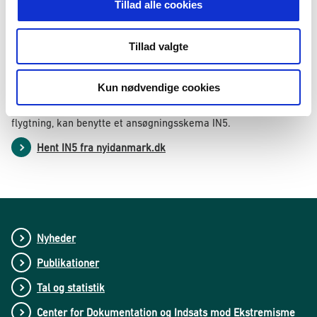
Tillad alle cookies
Tillad valgte
Hent ansøgningskema
Kun nødvendige cookies
Kommuner, der vil søge om midlertidig indkvartering til en
flygtning, kan benytte et ansøgningsskema IN5.
Hent IN5 fra nyidanmark.dk
Nyheder
Publikationer
Tal og statistik
Center for Dokumentation og Indsats mod Ekstremisme