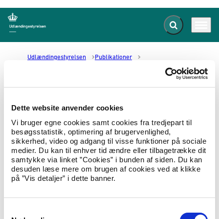
Fold søgefelt ud
Menu
Gå til forsiden
Udlændingestyrelsen
Publikationer
Tal og fakta på udlændingeområdet 2020
Tal og fakta på
Dette website anvender cookies
udlændingeområdet 2020
Vi bruger egne cookies samt cookies fra tredjepart til
besøgsstatistik, optimering af brugervenlighed,
sikkerhed, video og adgang til visse funktioner på sociale
08.06.2021
Tal og statistik
Tal og fakta
medier. Du kan til enhver tid ændre eller tilbagetrække dit
samtykke via linket ”Cookies” i bunden af siden. Du kan
I denne publikation præsenteres en række tal
desuden læse mere om brugen af cookies ved at klikke
og fakta for 2020 for alle myndigheder på
på ”Vis detaljer” i dette banner.
udlændingeområdet. Hovedvægten er lagt på
overordnede tal.
S
Hent tal og fakta på udlændingeområdet 2020