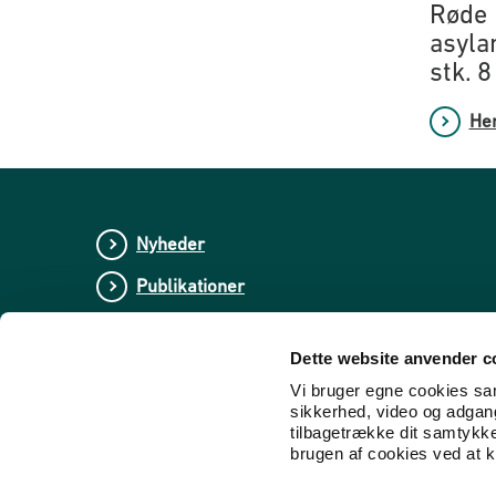
Røde 
asyla
stk. 8
Hen
Nyheder
Publikationer
Tal og statistik
Dette website anvender c
Center for Dokumentation og Indsats mod E
Vi bruger egne cookies samt
sikkerhed, video og adgang 
tilbagetrække dit samtykk
brugen af cookies ved at kl