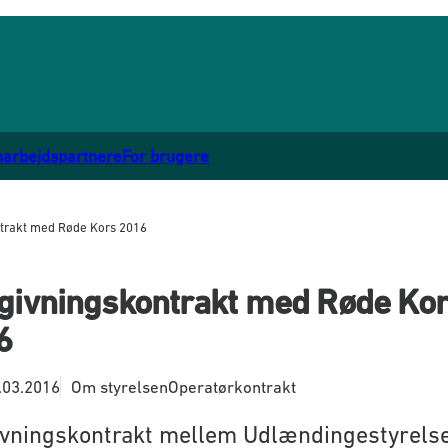
marbejdspartnere
For brugere
trakt med Røde Kors 2016
givningskontrakt med Røde Ko
6
.03.2016
Om styrelsen
Operatørkontrakt
vningskontrakt mellem Udlændingestyrels