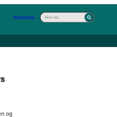
Skriv her... - Indsæt søgeord for at søge 
Kontakt
Presse
Fold søgefelt ind
rs
en og