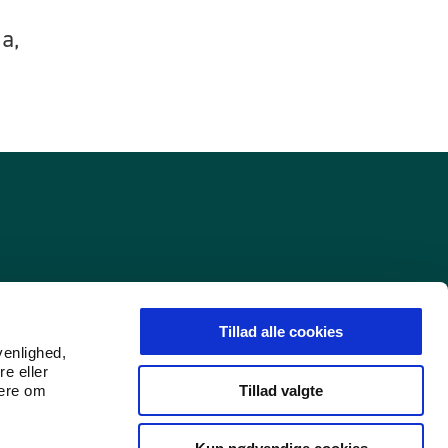
a,
Tillad alle cookies
venlighed,
re eller
Tillad valgte
mere om