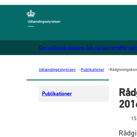
Gå til forsiden
Om os
Vores opgaver
Job og karriere
For sa
Udlændingestyrelsen
Publikationer
Rådgivningskon
Råd
Publikationer
201
15
Rådgi