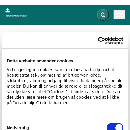
Fold søgefelt ud
Menu
Gå til forsiden
Udlændingestyrelsen
Publikationer
Rågivningskontrakt med Røde Kors 2015
Dette website anvender cookies
Rådgivningskontrakt med Røde
Vi bruger egne cookies samt cookies fra tredjepart til
Kors 2015
besøgsstatistik, optimering af brugervenlighed,
sikkerhed, video og adgang til visse funktioner på sociale
07.10.2015
Om styrelsen
Operatørkontrakt
medier. Du kan til enhver tid ændre eller tilbagetrække dit
samtykke via linket ”Cookies” i bunden af siden. Du kan
Kontrakt mellem Udlændingestyrelsen og Røde
desuden læse mere om brugen af cookies ved at klikke
Kors om styrket rådgivning af afviste
på ”Vis detaljer” i dette banner.
asylansøgere af 25. marts 2015.
Hent Rådgivningskontrakt med Røde Kors 2015
S
Nødvendig
a