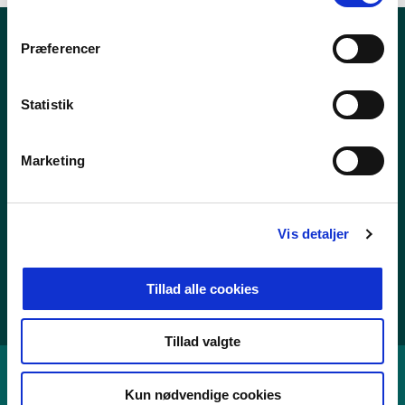
m
t
Præferencer
Nyheder
y
k
Publikationer
k
Statistik
Tal og statistik
e
v
Center for Dokumentation og Indsats mod Ekstremisme
Marketing
a
l
g
Personoplysninger
Vis detaljer
Whistleblowerordning
Tilgængelighedserklæring
Tillad alle cookies
Cookies
Tillad valgte
Kun nødvendige cookies