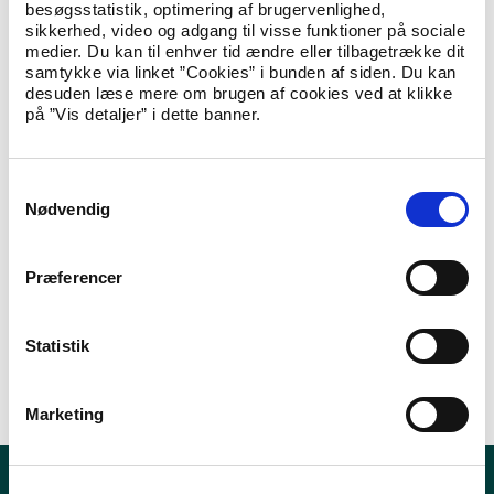
besøgsstatistik, optimering af brugervenlighed,
Obligatorisk selvbetjening ved to nye typer af ansøgninger
sikkerhed, video og adgang til visse funktioner på sociale
til Udlændingestyrelsen fra den 1. december 2015
medier. Du kan til enhver tid ændre eller tilbagetrække dit
Vejledning om konsekvenser for familiesammenføring ved
samtykke via linket ”Cookies” i bunden af siden. Du kan
modtagelse af offentlige ydelser
desuden læse mere om brugen af cookies ved at klikke
Beslægtede ægtefæller
på ”Vis detaljer” i dette banner.
Vejledning om familiesammenføring til flygtninge i
Danmark
Konventions-, fremmed- og nationalitetspas
S
Kommunerne må gerne give oplysninger til
Nødvendig
a
Udlændingestyrelsen
Mulighed for aflæggelse af dansk- og indvandringsprøve i
m
Vejle fra d. 18. nov.
t
Præferencer
Mulighed for aflæggelse af dansk- og indvandringsprøve i
y
Vejle fra d. 18. nov.
k
Mulighed for aflæggelse af dansk- og indvandringsprøve i
Vejle fra d. 18. nov.
k
Statistik
Kontakt Udlændingestyrelsen
e
v
Hent Nyhedsbrev til kommunerne - November 2015
Marketing
a
l
g