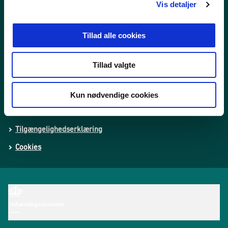
Vis detaljer
Nyheder
Publikationer
Tillad alle cookies
Tal og statistik
Center for Dokumentation og Indsats mod Ekstremisme
Tillad valgte
Personoplysninger
Kun nødvendige cookies
Whistleblowerordning
Tilgængelighedserklæring
Cookies