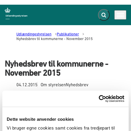
Fold søgefelt ud
Menu
Gå til forsiden
Udlændingestyrelsen
Publikationer
Nyhedsbrev til kommunerne - November 2015
Nyhedsbrev til kommunerne -
November 2015
04.12.2015
Om styrelsen
Nyhedsbrev
I nyhedsbrevet orienterer Udlændingestyrelsen
om nye initiativer, lovændringer og
praksisændringer af særlig interesse for
medarbejdere i kommunerne.
Dette website anvender cookies
Indhold, november 2015
Vi bruger egne cookies samt cookies fra tredjepart til