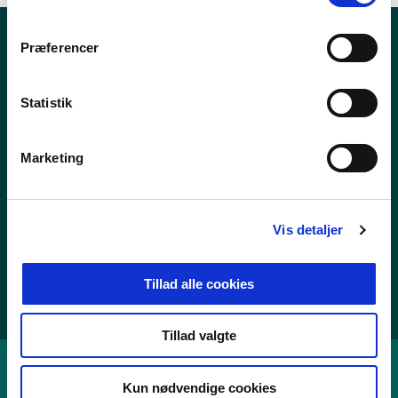
m
t
Præferencer
Nyheder
y
k
Publikationer
k
Statistik
Tal og statistik
e
v
Center for Dokumentation og Indsats mod Ekstremisme
Marketing
a
l
g
Personoplysninger
Vis detaljer
Whistleblowerordning
Tilgængelighedserklæring
Tillad alle cookies
Cookies
Tillad valgte
Kun nødvendige cookies