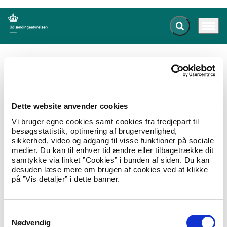
Fold søgefelt ud
Menu
Gå til forsiden
Udlændingestyrelsen
Publikationer
Operatørkontrakt med Tønder Kommune 2015
Dette website anvender cookies
Kontrakt med Tønder Kommune
Vi bruger egne cookies samt cookies fra tredjepart til
2015
besøgsstatistik, optimering af brugervenlighed,
sikkerhed, video og adgang til visse funktioner på sociale
07.08.2015
Om styrelsen
Operatørkontrakt
medier. Du kan til enhver tid ændre eller tilbagetrække dit
samtykke via linket ”Cookies” i bunden af siden. Du kan
Kontrakt mellem Udlændingestyrelsen og
desuden læse mere om brugen af cookies ved at klikke
Tønder Kommune om indkvartering og
på ”Vis detaljer” i dette banner.
underhold af asylansøgere m.fl. af 6. juli 2015.
Hent Kontrakt med Tønder Kommune 2015
S
Nødvendig
a