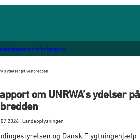
marbejdspartnere
For brugere
A’s ydelser på Vestbredden
rapport om UNRWA’s ydelser på
tbredden
.07.2026
Landeoplysninger
dingestyrelsen og Dansk Flygtningehjælp