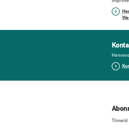
Improve
Hen
Wes
Konta
Henvend
Kon
Abonn
Tilmeld