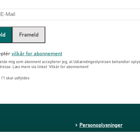
eld
Frameld
ptér
vilkår for abonnement
melde mig som abonnent accepterer jeg, at Udlændingestyrelsen behandler oply
resse. Læs mere via linket 'Vilkår for abonnement'
(*) skal udfyldes
Personoplysninger
Whistleblowerordning