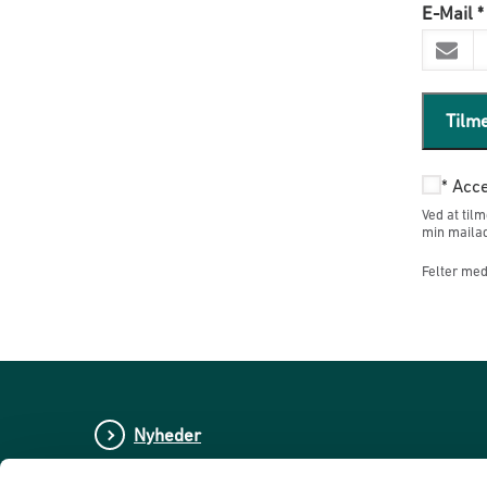
E-Mail
*
Tilm
*
Acce
Ved at til
min mailad
Felter med 
Nyheder
Publikationer