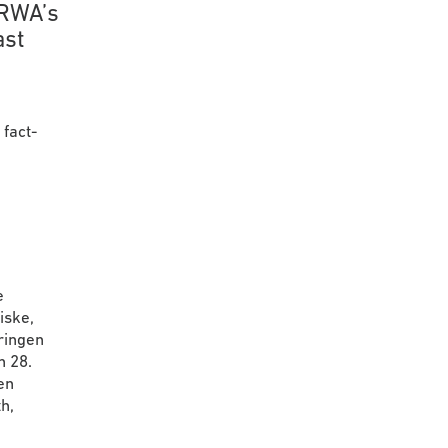
NRWA’s
ast
fact-
e
iske,
ringen
n 28.
en
h,