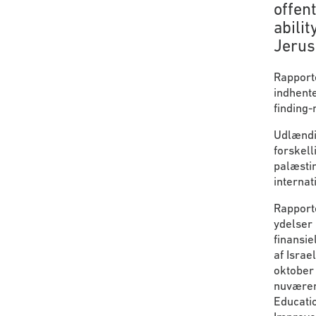
offen
abilit
Rapporte
indhent
finding-
Udlændi
forskell
palæstin
internat
Rapport
ydelser 
finansie
af Israe
oktober 
nuværen
Educatio