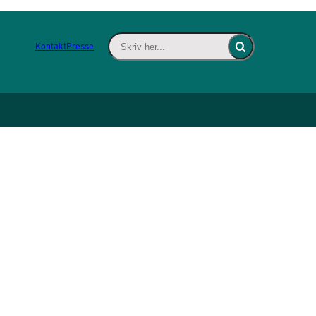
Skriv her... - Indsæt søgeord for at søge 
Kontakt
Presse
Fold søgefelt ind