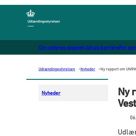
Gå til forsiden
Om os
Vores opgaver
Job og karriere
For sa
Udlændingestyrelsen
Nyheder
Ny rapport om UNRW
Ny 
Nyheder
Ves
06
Udlæn