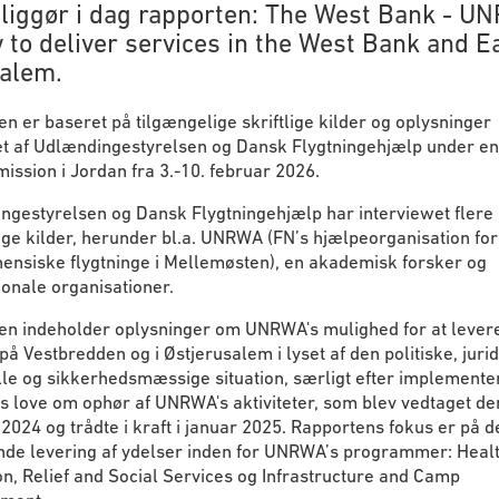
tliggør i dag rapporten: The West Bank - U
y to deliver services in the West Bank and E
n er baseret på tilgængelige skriftlige kilder og oplysninger
et af Udlændingestyrelsen og Dansk Flygtningehjælp under en 
mission i Jordan fra 3.-10. februar 2026.
ngestyrelsen og Dansk Flygtningehjælp har interviewet flere
ige kilder, herunder bl.a. UNRWA (FN’s hjælpeorganisation for
ensiske flygtninge i Mellemøsten), en akademisk forsker og
ionale organisationer.
en indeholder oplysninger om UNRWA's mulighed for at lever
på Vestbredden og i Østjerusalem i lyset af den politiske, jurid
lle og sikkerhedsmæssige situation, særligt efter implemente
ls love om ophør af UNRWA's aktiviteter, som blev vedtaget de
2024 og trådte i kraft i januar 2025. Rapportens fokus er på d
de levering af ydelser inden for UNRWA’s programmer: Healt
n, Relief and Social Services og Infrastructure and Camp