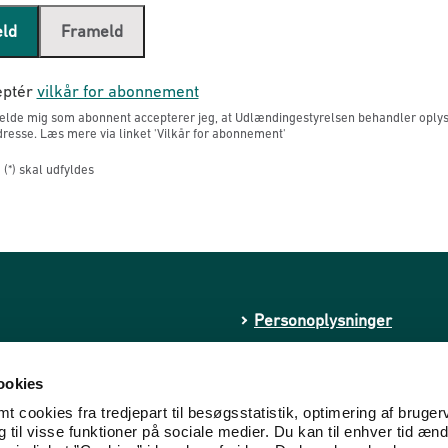
eld
Frameld
ptér
vilkår for abonnement
melde mig som abonnent accepterer jeg, at Udlændingestyrelsen behandler oply
resse. Læs mere via linket 'Vilkår for abonnement'
(*) skal udfyldes
Personoplysninger
Whistleblowerordning
ookies
Tilgængelighedserklæring
 cookies fra tredjepart til besøgsstatistik, optimering af bruger
til visse funktioner på sociale medier. Du kan til enhver tid ænd
kstremisme
Cookies