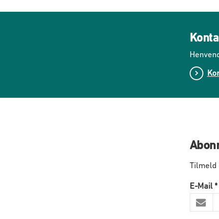
Konta
Henvend
Kon
Abonn
Tilmeld
E-Mail
*