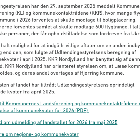
ngestyrelsen har den 29. september 2025 meddelt Kommune
rening (KL) og kommunekontaktrådene (KKR), hvor mange fly
mune i 2026 forventes at skulle modtage til boligplacering.
ne forventes samlet at skulle modtage 600 flygtninge. I tall
kke personer, der får opholdstilladelse som fordrevne fra Ukr
haft mulighed for at indgå frivillige aftaler om en anden indb
g end den, som fulgte af Udlændingestyrelsens beregning af
voter i april 2025. KKR Nordjylland har benyttet sig af den
d. KKR Nordjylland har orienteret styrelsen om, at Læsø ko
holdes, og deres andel overtages af Hjørring kommune.
sten af landet har tiltrådt Udlændingestyrelsens oprindeligt
e kvoter fra april 2025.
 til Kommunernes Landsforening og kommunekontaktrådene
telse af kommunekvoter for 2026 (PDF)
 om udmelding af landstallet for 2026 fra maj 2025
e om regions- og kommunekvoter