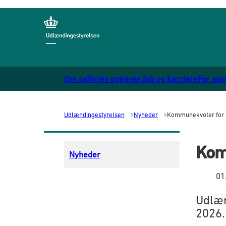
Gå til forsiden
Om os
Vores opgaver
Job og karriere
For sa
Udlændingestyrelsen
Nyheder
Kommunekvoter for
Kom
Nyheder
01
Udlæn
2026.