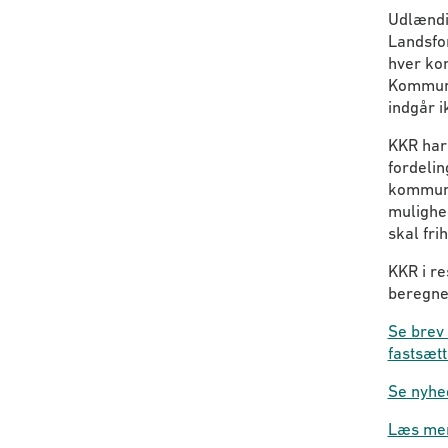
Udlændi
Landsfo
hver kom
Kommuner
indgår i
KKR har 
fordelin
kommunek
mulighe
skal fri
KKR i re
beregned
Se brev
fastsæt
Se nyhed
Læs mer