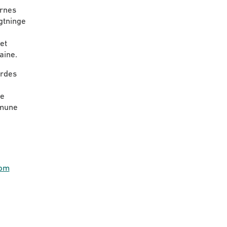
rnes
gtninge
et
aine.
yrdes
ne
mmune
 om