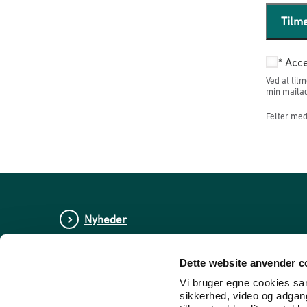
Tilm
*
Acce
Ved at til
min mailad
Felter med 
Nyheder
Publikationer
Dette website anvender c
Tal og statistik
Vi bruger egne cookies samt
sikkerhed, video og adgang 
Center for Dokumentation og Indsats mod E