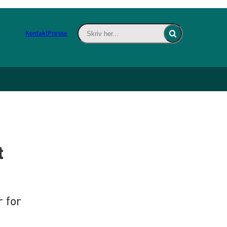
Skriv her... - Indsæt søgeord for at søge 
Kontakt
Presse
Fold søgefelt ind
t
 for