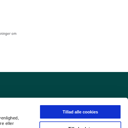
sninger om
Tillad alle cookies
venlighed,
re eller