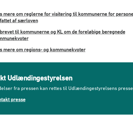
 mere om reglerne for visitering til kommunerne for person
attet af særloven
brevet til kommunerne og KL om de foreløbige beregnede
mmunekvoter
s mere om regions- og kommunekvoter
kt Udlændingestyrelsen
elser fra pressen kan rettes til Udlændingestyrelsens press
takt presse