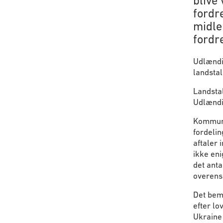
blive 
fordr
midler
fordre
Udlændi
landsta
Landstal
Udlændin
Kommuner
fordelin
aftaler 
ikke en
det anta
overens
Det bemæ
efter lo
Ukraine 