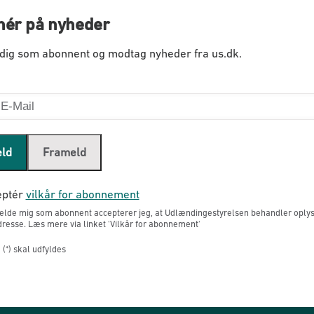
ér på nyheder
 dig som abonnent og modtag nyheder fra us.dk.
eld
Frameld
ptér
vilkår for abonnement
melde mig som abonnent accepterer jeg, at Udlændingestyrelsen behandler oply
resse. Læs mere via linket 'Vilkår for abonnement'
(*) skal udfyldes