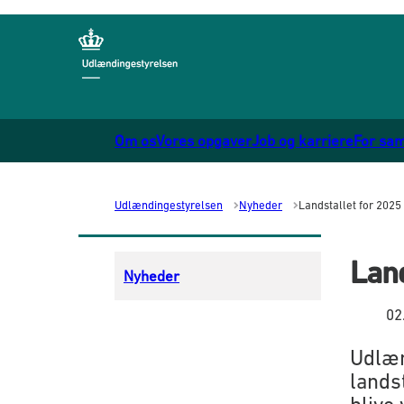
Gå til forsiden
Om os
Vores opgaver
Job og karriere
For sa
Udlændingestyrelsen
Nyheder
Landstallet for 2025
Land
Nyheder
02
Udlæn
landst