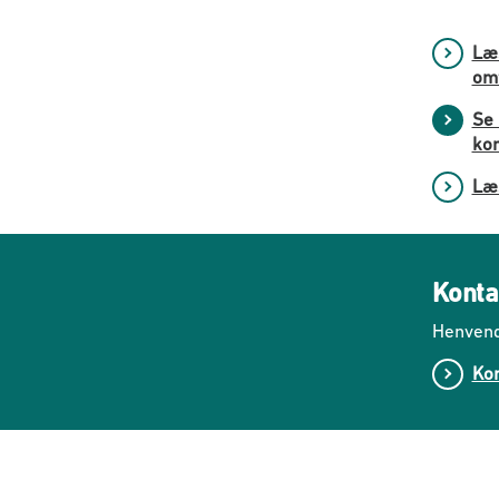
Læs
omf
Se 
ko
Læ
Konta
Henvend
Kon