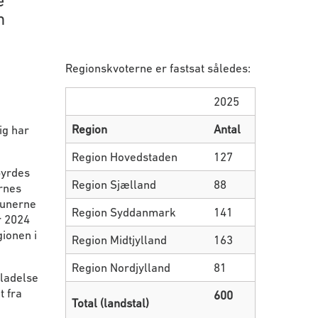
e
m
Regionskvoterne er fastsat således:
2025
Region
Antal
ig har
Region Hovedstaden
127
byrdes
Region Sjælland
88
ernes
munerne
Region Syddanmark
141
r 2024
ionen i
Region Midtjylland
163
Region Nordjylland
81
lladelse
t fra
600
Total (landstal)