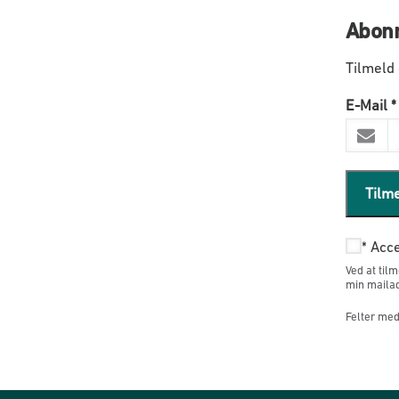
Abonn
Tilmeld
E-Mail
*
Tilm
*
Acce
Ved at til
min mailad
Felter med 