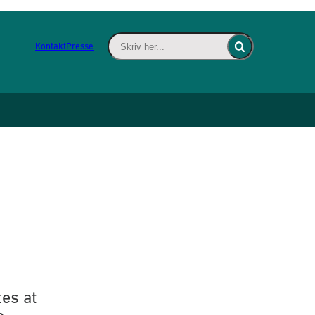
Skriv her... - Indsæt søgeord for at søge 
Kontakt
Presse
Fold søgefelt ind
tes at