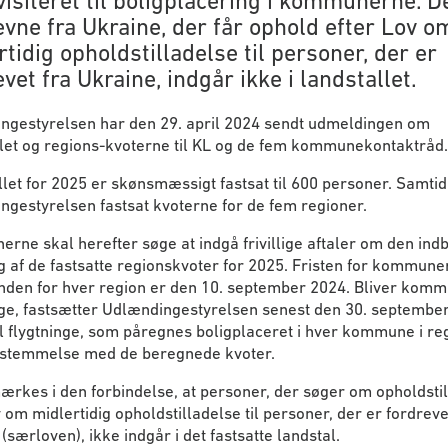
visiteret til boligplacering i kommunerne. D
evne fra Ukraine, der får ophold efter Lov o
tidig opholdstilladelse til personer, der er
vet fra Ukraine, indgår ikke i landstallet.
ngestyrelsen har den 29. april 2024 sendt udmeldingen om
llet og regions-kvoterne til KL og de fem kommunekontaktråd.
let for 2025 er skønsmæssigt fastsat til 600 personer. Samtid
gestyrelsen fastsat kvoterne for de fem regioner.
ne skal herefter søge at indgå frivillige aftaler om den ind
g af de fastsatte regionskvoter for 2025. Fristen for kommun
inden for hver region er den 10. september 2024. Bliver kom
ige, fastsætter Udlændingestyrelsen senest den 30. septembe
l flygtninge, som påregnes boligplaceret i hver kommune i reg
stemmelse med de beregnede kvoter.
rkes i den forbindelse, at personer, der søger om opholdsti
v om midlertidig opholdstilladelse til personer, der er fordreve
(særloven), ikke indgår i det fastsatte landstal.