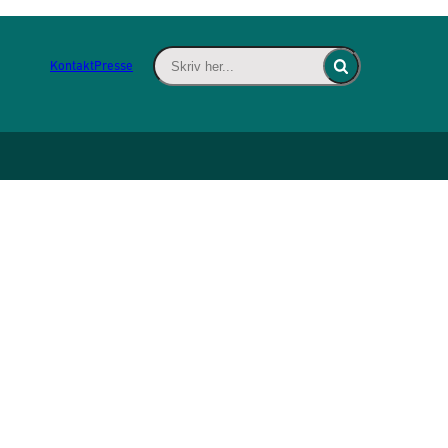
Skriv her... - Indsæt søgeord for at søge 
Kontakt
Presse
Fold søgefelt ind