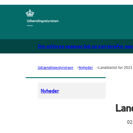
Gå til forsiden
Om os
Vores opgaver
Job og karriere
For sa
Udlændingestyrelsen
Nyheder
Landstallet for 2023
Nyheder
Land
02