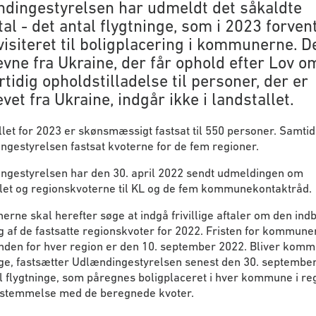
dingestyrelsen har udmeldt det såkaldte
al - det antal flygtninge, som i 2023 forven
visiteret til boligplacering i kommunerne. D
evne fra Ukraine, der får ophold efter Lov o
tidig opholdstilladelse til personer, der er
vet fra Ukraine, indgår ikke i landstallet.
let for 2023 er skønsmæssigt fastsat til 550 personer. Samtid
gestyrelsen fastsat kvoterne for de fem regioner.
ngestyrelsen har den 30. april 2022 sendt udmeldingen om
llet og regionskvoterne til KL og de fem kommunekontaktråd.
ne skal herefter søge at indgå frivillige aftaler om den ind
g af de fastsatte regionskvoter for 2022. Fristen for kommun
inden for hver region er den 10. september 2022. Bliver kom
ige, fastsætter Udlændingestyrelsen senest den 30. septembe
l flygtninge, som påregnes boligplaceret i hver kommune i reg
stemmelse med de beregnede kvoter.