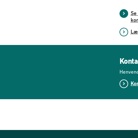
Se 
ko
Læ
Konta
Henvend
Kon