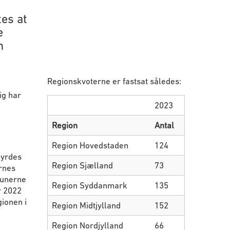
tes at
e
m
Regionskvoterne er fastsat således:
ig har
2023
Region
Antal
Region Hovedstaden
124
byrdes
Region Sjælland
73
ernes
munerne
Region Syddanmark
135
r 2022
ionen i
Region Midtjylland
152
Region Nordjylland
66