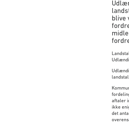
Udlæn
landst
blive 
fordr
midler
fordre
Landstal
Udlændin
Udlændi
landsta
Kommuner
fordelin
aftaler 
ikke en
det anta
overens