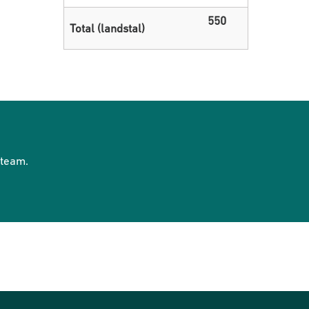
550
Total (landstal)
eteam.