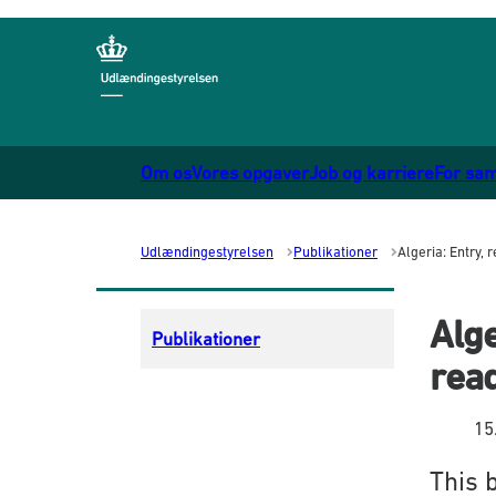
Gå til forsiden
Om os
Vores opgaver
Job og karriere
For sa
Udlændingestyrelsen
Publikationer
Algeria: Entry,
Alge
Publikationer
read
15
This 