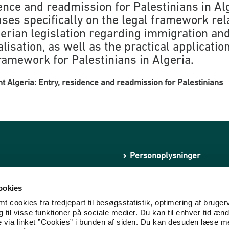
ence and readmission for Palestinians in Alg
cuses specifically on the legal framework rel
gerian legislation regarding immigration an
lisation, as well as the practical application
framework for Palestinians in Algeria.
t Algeria: Entry, residence and readmission for Palestinians
Personoplysninger
Whistleblowerordning
ookies
Tilgængelighedserklæring
 cookies fra tredjepart til besøgsstatistik, optimering af bruger
til visse funktioner på sociale medier. Du kan til enhver tid ænd
kstremisme
Cookies
e via linket ”Cookies” i bunden af siden. Du kan desuden læse 