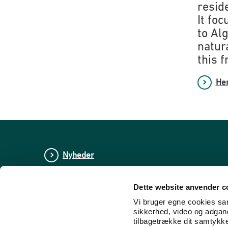
resid
It fo
to Al
natura
this 
Hen
Nyheder
Publikationer
Dette website anvender c
Tal og statistik
Vi bruger egne cookies samt
sikkerhed, video og adgang 
Center for Dokumentation og Indsats mod E
tilbagetrække dit samtykk