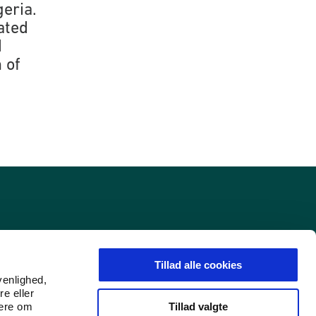
eria.
ated
d
 of
Tillad alle cookies
venlighed,
re eller
Tillad valgte
mere om