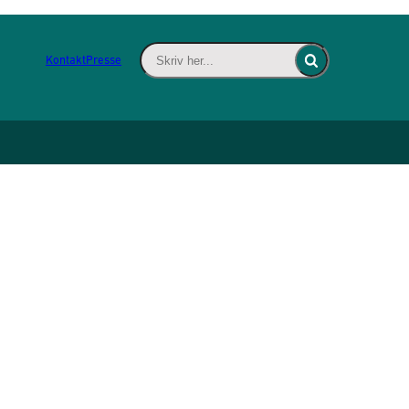
Skriv her... - Indsæt søgeord for at søge 
Kontakt
Presse
Fold søgefelt ind