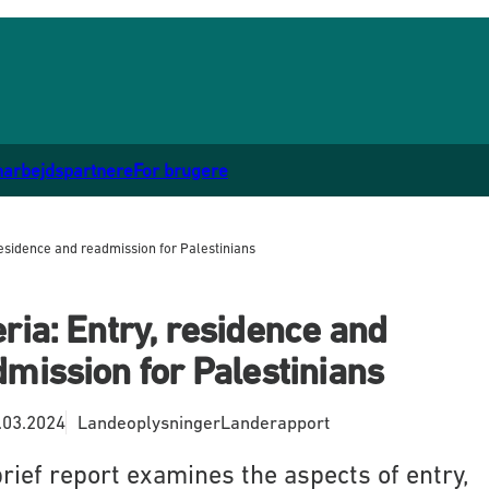
marbejdspartnere
For brugere
 residence and readmission for Palestinians
ria: Entry, residence and
mission for Palestinians
.03.2024
Landeoplysninger
Landerapport
brief report examines the aspects of entry,