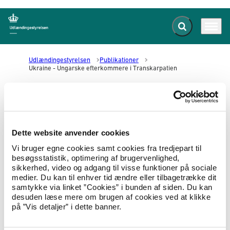
Fold søgefelt ud
Menu
Gå til forsiden
Udlændingestyrelsen
Publikationer
Ukraine - Ungarske efterkommere i Transkarpatien
Ukraine: Ungarske efterkommere i
Transkarpatien
Dette website anvender cookies
Vi bruger egne cookies samt cookies fra tredjepart til
20.10.2023
Landeoplysninger
Landerapport
besøgsstatistik, optimering af brugervenlighed,
sikkerhed, video og adgang til visse funktioner på sociale
Dette notat har til formål at tilvejebringe
medier. Du kan til enhver tid ændre eller tilbagetrække dit
opdaterede baggrundsoplysninger til brug i
samtykke via linket ”Cookies” i bunden af siden. Du kan
sagsbehandling vedrørende ungarske
desuden læse mere om brugen af cookies ved at klikke
efterkommere, der er bosiddende i den vestlige
på ”Vis detaljer” i dette banner.
ukrainske region Zakarpatska Oblast, også
kaldet Transkarpatien.