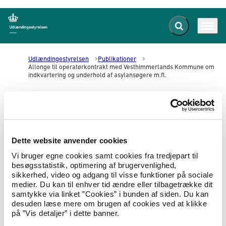
Fold søgefelt ud
Menu
Gå til forsiden
Udlændingestyrelsen
Publikationer
Allonge til operatørkontrakt med Vesthimmerlands Kommune om
indkvartering og underhold af asylansøgere m.fl.
Allonge til operatørkontrakt med
Vesthimmerlands Kommune om
Dette website anvender cookies
indkvartering og underhold af
Vi bruger egne cookies samt cookies fra tredjepart til
asylansøgere m.fl.
besøgsstatistik, optimering af brugervenlighed,
sikkerhed, video og adgang til visse funktioner på sociale
medier. Du kan til enhver tid ændre eller tilbagetrække dit
06.07.2023
Om styrelsen
Operatørkontrakt
samtykke via linket ”Cookies” i bunden af siden. Du kan
desuden læse mere om brugen af cookies ved at klikke
Allonge til operatørkontrakt med
på ”Vis detaljer” i dette banner.
Vesthimmerlands Kommune om indkvartering