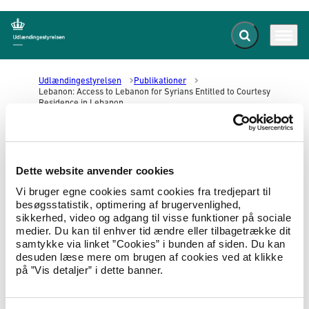
Fold søgefelt ud
Menu
Gå til forsiden
Udlændingestyrelsen
Publikationer
Lebanon: Access to Lebanon for Syrians Entitled to Courtesy
Residence in Lebanon
Lebanon: Access to Lebanon for
Dette website anvender cookies
Syrians Entitled to Courtesy
Vi bruger egne cookies samt cookies fra tredjepart til
Residence in Lebanon
besøgsstatistik, optimering af brugervenlighed,
sikkerhed, video og adgang til visse funktioner på sociale
medier. Du kan til enhver tid ændre eller tilbagetrække dit
07.05.2020
Landeoplysninger
Landerapport
samtykke via linket ”Cookies” i bunden af siden. Du kan
desuden læse mere om brugen af cookies ved at klikke
Report based on a Fact Finding Mission to
på ”Vis detaljer” i dette banner.
Beirut, Lebanon, in January and February 2020.
Hent Lebanon: Access to Lebanon for Syrians Entitled to