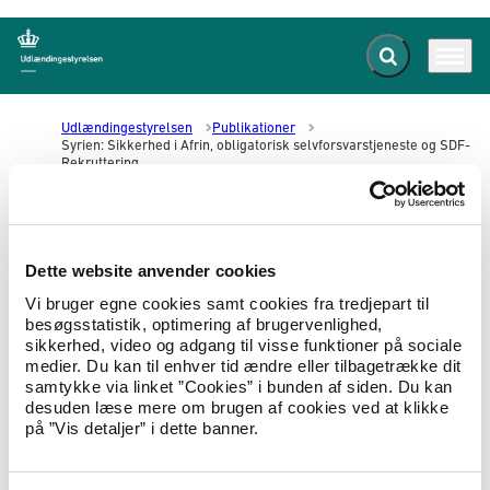
Fold søgefelt ud
Menu
Gå til forsiden
Udlændingestyrelsen
Publikationer
Syrien: Sikkerhed i Afrin, obligatorisk selvforsvarstjeneste og SDF-
Rekruttering
Syrien: Sikkerhed i Afrin,
Dette website anvender cookies
obligatorisk selvforsvarstjeneste
Vi bruger egne cookies samt cookies fra tredjepart til
og SDF-Rekruttering
besøgsstatistik, optimering af brugervenlighed,
sikkerhed, video og adgang til visse funktioner på sociale
medier. Du kan til enhver tid ændre eller tilbagetrække dit
29.03.2019
Landeoplysninger
Landerapport
samtykke via linket ”Cookies” i bunden af siden. Du kan
desuden læse mere om brugen af cookies ved at klikke
COI-notat om sikkerhed i Afrin, obligatorisk
på ”Vis detaljer” i dette banner.
selvforsvarstjeneste og SDF-Rekruttering.
Hent Syrien: Sikkerhed i Afrin, obligatorisk