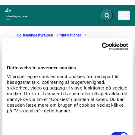
Fold søgefelt ud
Menu
Gå til forsiden
Udlændingestyrelsen
Publikationer
Syria: The Socio-Economic Situation in Damascus City
Syria: The Socio-Economic
Dette website anvender cookies
Situation in Damascus City
Vi bruger egne cookies samt cookies fra tredjepart til
besøgsstatistik, optimering af brugervenlighed,
22.03.2019
Landeoplysninger
Landerapport
sikkerhed, video og adgang til visse funktioner på sociale
medier. Du kan til enhver tid ændre eller tilbagetrække dit
Report based on Skype meetings with sources
samtykke via linket ”Cookies” i bunden af siden. Du kan
desuden læse mere om brugen af cookies ved at klikke
in Damascus and Beirut.
på ”Vis detaljer” i dette banner.
Hent Syria: The Socio-Economic Situation in Damascus
City
S