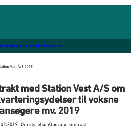
marbejdspartnere
For brugere
ation Vest A/S 2019
trakt med Station Vest A/S om
varteringsydelser til voksne
lansøgere mv. 2019
.02.2019
Om styrelsen
Operatørkontrakt