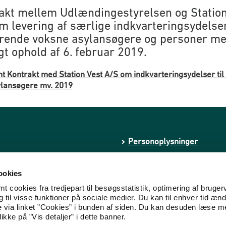
akt mellem Udlændingestyrelsen og Station
m levering af særlige indkvarteringsydelse
rende voksne asylansøgere og personer m
gt ophold af 6. februar 2019.
t Kontrakt med Station Vest A/S om indkvarteringsydelser til
lansøgere mv. 2019
Personoplysninger
Whistleblowerordning
ookies
Tilgængelighedserklæring
 cookies fra tredjepart til besøgsstatistik, optimering af bruger
til visse funktioner på sociale medier. Du kan til enhver tid ænd
kstremisme
Cookies
e via linket ”Cookies” i bunden af siden. Du kan desuden læse 
ikke på ”Vis detaljer” i dette banner.