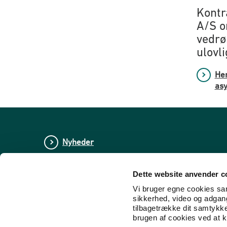
Kontr
A/S o
vedrø
ulovli
Hen
asy
Nyheder
Publikationer
Dette website anvender c
Tal og statistik
Vi bruger egne cookies samt
sikkerhed, video og adgang 
Center for Dokumentation og Indsats mod E
tilbagetrække dit samtykk
brugen af cookies ved at kl