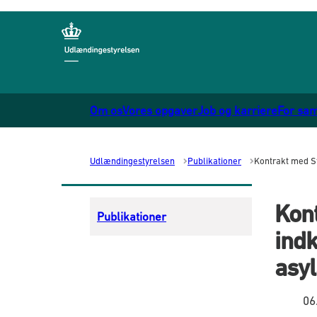
Gå til forsiden
Om os
Vores opgaver
Job og karriere
For sa
Udlændingestyrelsen
Publikationer
Kontrakt med St
Kon
Publikationer
indk
asy
06