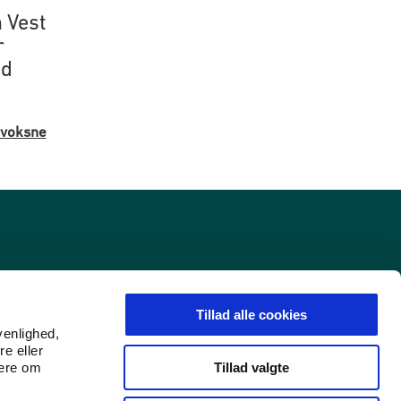
 Vest
r
ed
 voksne
Tillad alle cookies
venlighed,
re eller
Tillad valgte
mere om