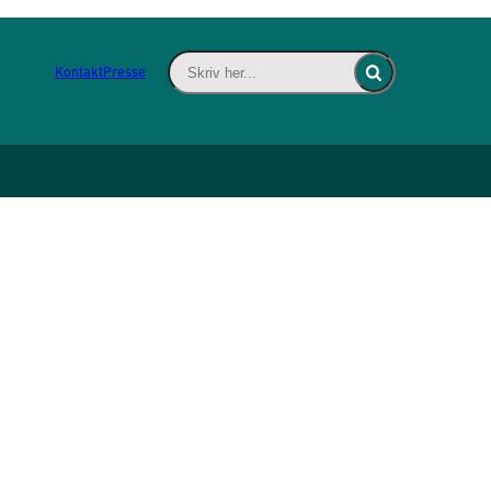
Skriv her... - Indsæt søgeord for at søge 
Kontakt
Presse
Fold søgefelt ind