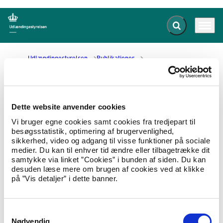
Fold søgefelt ud
Menu
Gå til forsiden
Udlændingestyrelsen
Publikationer
Eritrea: Nyere historie og politisk udvikling
Eritrea: Nyere historie og politisk
Dette website anvender cookies
udvikling
Vi bruger egne cookies samt cookies fra tredjepart til
besøgsstatistik, optimering af brugervenlighed,
sikkerhed, video og adgang til visse funktioner på sociale
27.03.2018
Landeoplysninger
Landerapport
medier. Du kan til enhver tid ændre eller tilbagetrække dit
samtykke via linket ”Cookies” i bunden af siden. Du kan
COI-notat om den nyere historie og politisk
desuden læse mere om brugen af cookies ved at klikke
udvikling i Eritrea.
på ”Vis detaljer” i dette banner.
Hent Eritrea: Nyere historie og politisk udvikling
S
Nødvendig