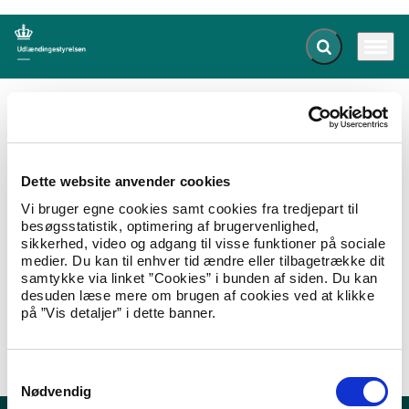
Fold søgefelt ud
Menu
Gå til forsiden
Udlændingestyrelsen
Publikationer
Operatørkontrakt med Jammerbugt Kommune 2018
Dette website anvender cookies
Operatørkontrakt med
Vi bruger egne cookies samt cookies fra tredjepart til
Jammerbugt Kommune 2018
besøgsstatistik, optimering af brugervenlighed,
sikkerhed, video og adgang til visse funktioner på sociale
medier. Du kan til enhver tid ændre eller tilbagetrække dit
19.12.2017
Om styrelsen
Operatørkontrakt
samtykke via linket ”Cookies” i bunden af siden. Du kan
desuden læse mere om brugen af cookies ved at klikke
Kontrakt om indkvartering og underhold af
på ”Vis detaljer” i dette banner.
asylansøgere m.fl. af 2. januar 2018.
Hent Operatørkontrakt med Jammerbugt Kommune 2018
S
Nødvendig
a