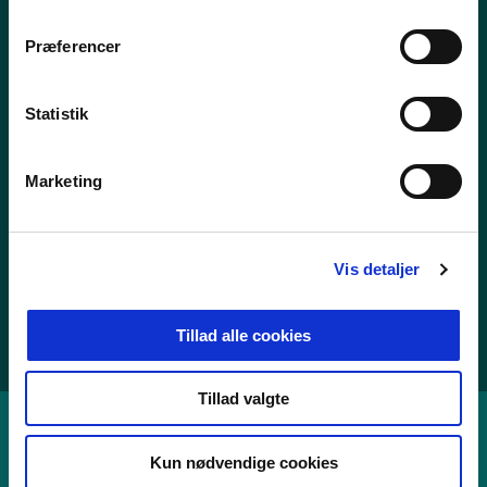
m
t
Præferencer
Nyheder
y
Publikationer
k
k
Statistik
Tal og statistik
e
Center for Dokumentation og Indsats mod Ekstremisme
v
Marketing
a
l
Personoplysninger
g
Vis detaljer
Whistleblowerordning
Tilgængelighedserklæring
Tillad alle cookies
Cookies
Tillad valgte
Kun nødvendige cookies