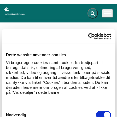
Fold søgefelt ud
Menu
Gå til forsiden
Udlændingestyrelsen
Publikationer
Allonge med Langeland Kommune 2015
Dette website anvender cookies
Allonge med Langeland Kommune
Vi bruger egne cookies samt cookies fra tredjepart til
2015
besøgsstatistik, optimering af brugervenlighed,
sikkerhed, video og adgang til visse funktioner på sociale
27.07.2016
Om styrelsen
Operatørkontrakt
medier. Du kan til enhver tid ændre eller tilbagetrække dit
samtykke via linket ”Cookies” i bunden af siden. Du kan
Allonge mellem Udlændingestyrelsen og
desuden læse mere om brugen af cookies ved at klikke
Langeland Kommune om levering af ydelser på
på ”Vis detaljer” i dette banner.
Beredskabscenter Næstved af december 2015.
Hent Allonge med Langeland Kommune 2015
S
Nødvendig
a