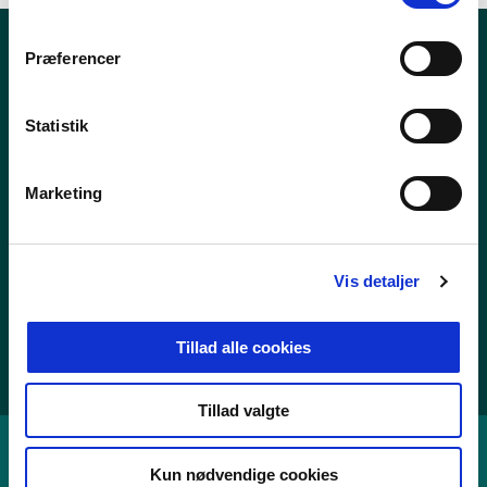
m
t
Præferencer
Nyheder
y
k
Publikationer
k
Statistik
Tal og statistik
e
v
Center for Dokumentation og Indsats mod Ekstremisme
Marketing
a
l
g
Personoplysninger
Vis detaljer
Whistleblowerordning
Tilgængelighedserklæring
Tillad alle cookies
Cookies
Tillad valgte
Kun nødvendige cookies