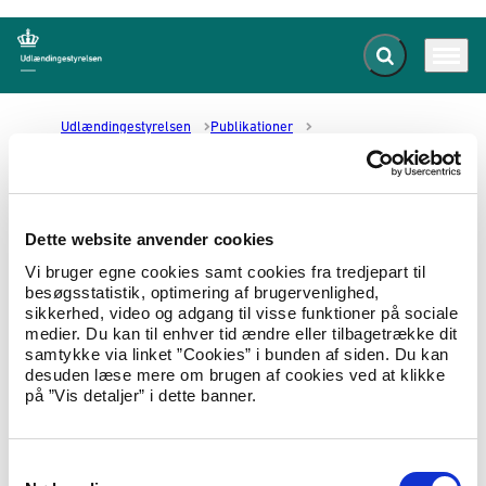
Fold søgefelt ud
Menu
Gå til forsiden
Udlændingestyrelsen
Publikationer
Allonge med Vesthimmerlands Kommune 2015
Allonge med Vesthimmerlands
Dette website anvender cookies
Kommune 2015
Vi bruger egne cookies samt cookies fra tredjepart til
besøgsstatistik, optimering af brugervenlighed,
sikkerhed, video og adgang til visse funktioner på sociale
02.08.2016
Om styrelsen
Operatørkontrakt
medier. Du kan til enhver tid ændre eller tilbagetrække dit
samtykke via linket ”Cookies” i bunden af siden. Du kan
Allonge mellem Udlændingestyrelsen og
desuden læse mere om brugen af cookies ved at klikke
Vesthimmerlands Kommune om leveringen af
på ”Vis detaljer” i dette banner.
ydelser på Beredskabscenter Herning af
december 2015.
S
Hent Allonge med Vesthimmerlands Kommune 2015