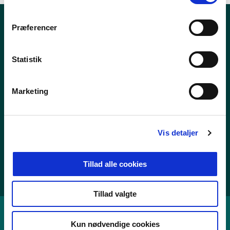
m
t
Præferencer
Nyheder
y
k
Publikationer
k
Statistik
Tal og statistik
e
v
Center for Dokumentation og Indsats mod Ekstremisme
Marketing
a
l
g
Personoplysninger
Vis detaljer
Whistleblowerordning
Tilgængelighedserklæring
Tillad alle cookies
Cookies
Tillad valgte
Kun nødvendige cookies