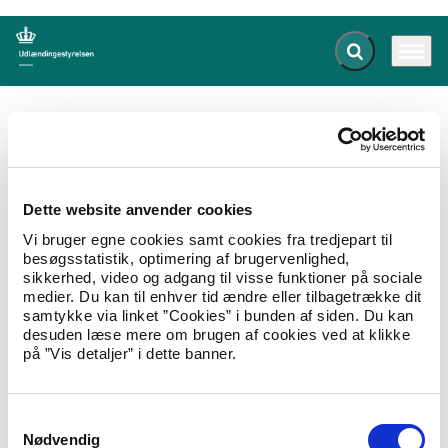
Fold søgefelt ud
Menu
Gå til forsiden
Udlændingestyrelsen
Publikationer
Operatørkontrakt med Kriminalforsorgen 2015
Dette website anvender cookies
Kontrakt med Kriminalforsorgen
Vi bruger egne cookies samt cookies fra tredjepart til
2015
besøgsstatistik, optimering af brugervenlighed,
sikkerhed, video og adgang til visse funktioner på sociale
19.06.2015
Om styrelsen
Operatørkontrakt
medier. Du kan til enhver tid ændre eller tilbagetrække dit
samtykke via linket ”Cookies” i bunden af siden. Du kan
Kontrakt mellem Udlændingestyrelsen og
desuden læse mere om brugen af cookies ved at klikke
Kriminalforsorgen om indkvartering og
på ”Vis detaljer” i dette banner.
underhold af asylansøgere m.fl. af 1. maj 2015.
Hent Kontrakt med Kriminalforsorgen 2015
S
Nødvendig
a