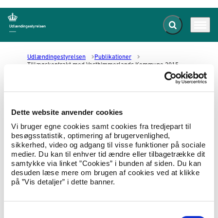
Fold søgefelt ud
Menu
Gå til forsiden
Udlændingestyrelsen
Publikationer
Tillægskontrakt med Vesthimmerlands Kommune 2015
Tillægskontrakt med
Dette website anvender cookies
Vesthimmerlands Kommune 2015
Vi bruger egne cookies samt cookies fra tredjepart til
besøgsstatistik, optimering af brugervenlighed,
27.02.2015
Om styrelsen
Operatørkontrakt
sikkerhed, video og adgang til visse funktioner på sociale
medier. Du kan til enhver tid ændre eller tilbagetrække dit
Tillæg til kontrakt mellem Udlændingestyrelsen
samtykke via linket ”Cookies” i bunden af siden. Du kan
og Vesthimmerlands Kommune Kommune om
desuden læse mere om brugen af cookies ved at klikke
indkvartering og underhold af asylansøgere
på ”Vis detaljer” i dette banner.
m.fl. af 19. december 2014.
Hent Tillægskontrakt med Vesthimmerlands Kommune
S