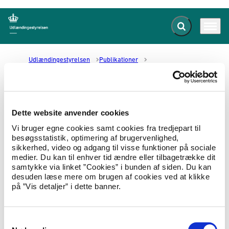
Fold søgefelt ud
Menu
Gå til forsiden
Udlændingestyrelsen
Publikationer
Tillægskontrakt med Jammerbugt Kommune 2015
Tillægskontrakt med Jammerbugt
Dette website anvender cookies
Kommune 2015
Vi bruger egne cookies samt cookies fra tredjepart til
besøgsstatistik, optimering af brugervenlighed,
sikkerhed, video og adgang til visse funktioner på sociale
27.02.2015
Om styrelsen
Operatørkontrakt
medier. Du kan til enhver tid ændre eller tilbagetrække dit
samtykke via linket ”Cookies” i bunden af siden. Du kan
Tillæg til kontrakt mellem Udlændingestyrelsen
desuden læse mere om brugen af cookies ved at klikke
og Jammerbugt Kommune om indkvartering og
på ”Vis detaljer” i dette banner.
underhold af asylansøgere m.fl. af 19.
december 2014.
S
Hent Tillægskontrakt med Jammerbugt Kommune 2015