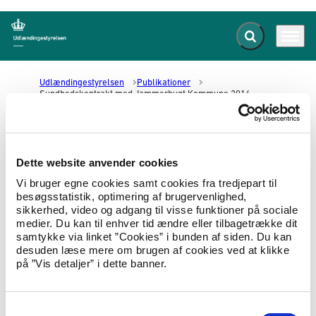
Fold søgefelt ud
Menu
Gå til forsiden
Udlændingestyrelsen
Publikationer
Sundhedskontrakt med Jammerbugt Kommune 2014
Sundhedskontrakt med
Dette website anvender cookies
Jammerbugt Kommune 2014
Vi bruger egne cookies samt cookies fra tredjepart til
besøgsstatistik, optimering af brugervenlighed,
28.04.2014
Om styrelsen
Operatørkontrakt
sikkerhed, video og adgang til visse funktioner på sociale
medier. Du kan til enhver tid ændre eller tilbagetrække dit
Kontrakt mellem Udlændingestyrelsen og
samtykke via linket ”Cookies” i bunden af siden. Du kan
Jammerbugt Kommune om sociale og
desuden læse mere om brugen af cookies ved at klikke
sundhedsmæssige ydelser mv. til asylansøgere
på ”Vis detaljer” i dette banner.
m.fl. af 17. januar 2014.
Hent Sundhedskontrakt med Jammerbugt Kommune
S