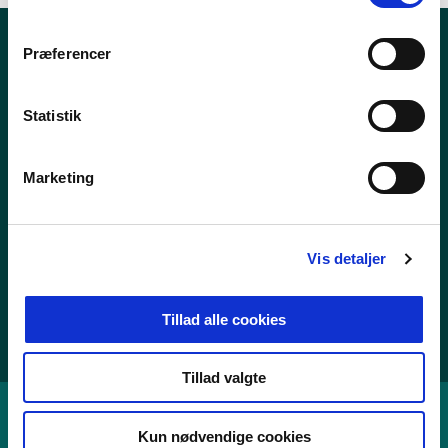
m
t
Præferencer
Nyheder
y
k
Publikationer
k
Statistik
Tal og statistik
e
v
Center for Dokumentation og Indsats mod Ekstremisme
Marketing
a
l
g
Personoplysninger
Vis detaljer
Whistleblowerordning
Tilgængelighedserklæring
Tillad alle cookies
Cookies
Tillad valgte
Kun nødvendige cookies