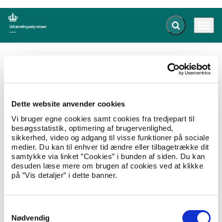
Fold søgefelt ud
Menu
Gå til forsiden
Udlændingestyrelsen
Publikationer
Statistical Overview - Migration and Asylum 2012
Dette website anvender cookies
Statistical Overview - Migration and
Vi bruger egne cookies samt cookies fra tredjepart til
Asylum 2012
besøgsstatistik, optimering af brugervenlighed,
sikkerhed, video og adgang til visse funktioner på sociale
01.07.2013
Tal og statistik
Tal og fakta
medier. Du kan til enhver tid ændre eller tilbagetrække dit
samtykke via linket ”Cookies” i bunden af siden. Du kan
The aim of this overview is to present a number
desuden læse mere om brugen af cookies ved at klikke
of key figures regarding migration and asylum
på ”Vis detaljer” i dette banner.
in Denmark.
Hent Statistical Overview - Migration and Asylum 2012
S
Nødvendig
a