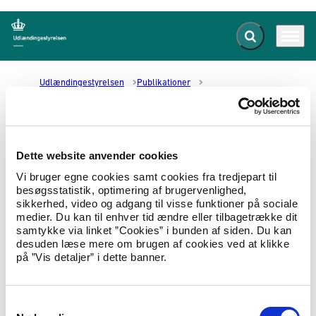
Fold søgefelt ud
Menu
Gå til forsiden
Udlændingestyrelsen
Publikationer
Tal og fakta på udlændingeområdet 2009
Tal og fakta på
Dette website anvender cookies
udlændingeområdet 2009
Vi bruger egne cookies samt cookies fra tredjepart til
besøgsstatistik, optimering af brugervenlighed,
sikkerhed, video og adgang til visse funktioner på sociale
01.05.2010
Tal og statistik
Tal og fakta
medier. Du kan til enhver tid ændre eller tilbagetrække dit
samtykke via linket ”Cookies” i bunden af siden. Du kan
I denne publikation præsenteres en række tal
desuden læse mere om brugen af cookies ved at klikke
og fakta for 2009 for alle myndigheder på
på ”Vis detaljer” i dette banner.
udlændingeområdet. Hovedvægten er lagt på
overordnede tal.
S
Hent Tal og fakta på udlændingeområdet 2009