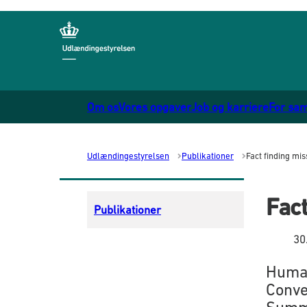
Gå til forsiden
Om os
Vores opgaver
Job og karriere
For sa
Udlændingestyrelsen
Publikationer
Fact finding mis
Fact
Publikationer
30
Human
Conve