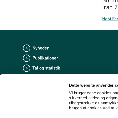
Summo
Iran 
Hent Fac
Nyheder
Publikationer
Tal og statistik
Center for Dokumentation og Indsats mod E
Dette website anvender c
Vi bruger egne cookies samt
sikkerhed, video og adgang 
tilbagetrække dit samtykk
brugen af cookies ved at kl