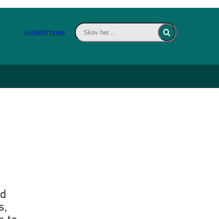
Skriv her... - Indsæt søgeord for at søge 
Kontakt
Presse
Fold søgefelt ind
nd
s,