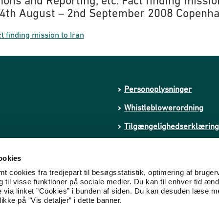
ns and Reporting, etc. Fact finding missio
24th August – 2nd September 2008 Copenh
t finding mission to Iran
Personoplysninger
Whistleblowerordning
Tilgængelighedserklæring
kstremisme
Cookies
ookies
 cookies fra tredjepart til besøgsstatistik, optimering af bruger
til visse funktioner på sociale medier. Du kan til enhver tid ænd
e via linket ”Cookies” i bunden af siden. Du kan desuden læse 
ikke på ”Vis detaljer” i dette banner.