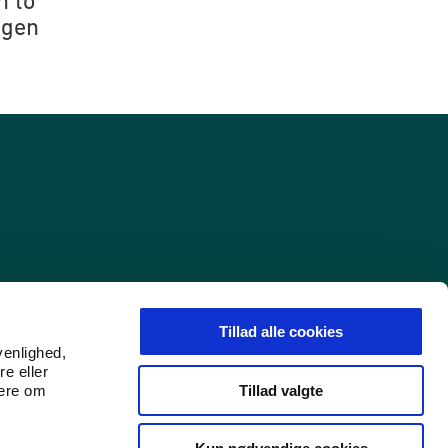
n to
agen
Tillad alle cookies
venlighed,
re eller
Tillad valgte
mere om
Find os på LinkedIn