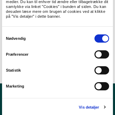
medier. Du kan til enhver tid ændre eller tilbagetrække dit
Temamøder om tidsubegrænset opholdstilladelse
samtykke via linket ”Cookies” i bunden af siden. Du kan
Informationsmøder om familiesammenføring
desuden læse mere om brugen af cookies ved at klikke
Børn af ikke-EU/EØS-borgere kan være omfattet
på ”Vis detaljer” i dette banner.
af integrationsloven, selvom de er født i Danmark
Kommunernes mulighed for at checke opholdsgrundlag
Kommunernes godkendelse af sikkerhedsstillelser
S
Udlændingelovens § 9, stk. 5 og § 9, stk. 12 (modtagelse
Nødvendig
a
af offentlig hjælp)
Kommunernes indberetningspligt vedrørende
m
udenlandske arbejdstagere
t
Præferencer
Kontakt Udlændingeservice
y
Hent Nyhedsbrev til kommunerne og KL, september 2008
k
k
Statistik
e
v
Marketing
a
l
Nyheder
g
Publikationer
Vis detaljer