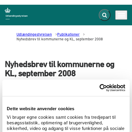
Fold søgefelt ud
Menu
Gå til forsiden
Udlændingestyrelsen
Publikationer
Nyhedsbrev til kommunerne og KL, september 2008
Nyhedsbrev til kommunerne og
KL, september 2008
24.09.2008
Om styrelsen
Nyhedsbrev
I nyhedsbrevet orienterer Udlændingestyrelsen
om nye initiativer, lovændringer og
Dette website anvender cookies
praksisændringer af særlig interesse for
medarbejdere i kommunerne.
Vi bruger egne cookies samt cookies fra tredjepart til
besøgsstatistik, optimering af brugervenlighed,
sikkerhed, video og adgang til visse funktioner på sociale
Indhold. september 2008