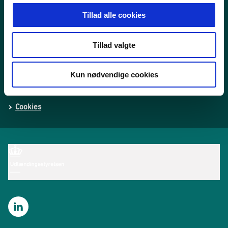
Tal og statistik
Tillad alle cookies
Center for Dokumentation og Indsats mod Ekstremisme
Tillad valgte
Personoplysninger
Whistleblowerordning
Kun nødvendige cookies
Tilgængelighedserklæring
Cookies
Find os på LinkedIn