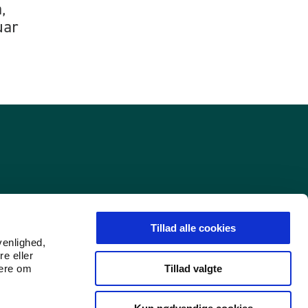
,
uar
Tillad alle cookies
venlighed,
re eller
Tillad valgte
mere om