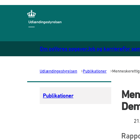
Gå til forsiden
Om os
Vores opgaver
Job og karriere
For sa
Udlændingestyrelsen
Publikationer
Menneskerettig
Men
Publikationer
Dem
21
Rappo