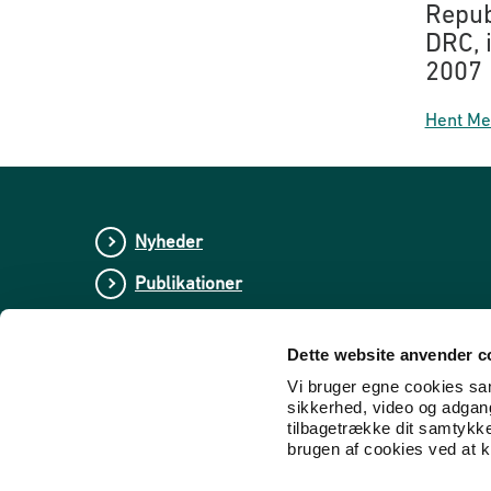
Repub
DRC, 
2007
Hent Me
Nyheder
Publikationer
Tal og statistik
Dette website anvender c
Center for Dokumentation og Indsats mod E
Vi bruger egne cookies samt
sikkerhed, video og adgang 
tilbagetrække dit samtykk
brugen af cookies ved at kl