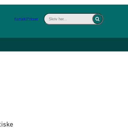
Skriv her... - Indsæt søgeord for at søge 
Kontakt
Presse
Fold søgefelt ind
tiske