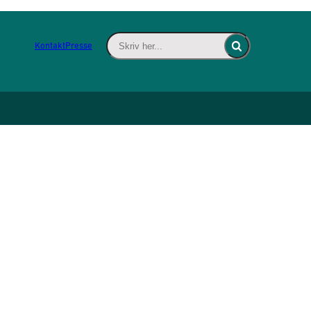
Skriv her... - Indsæt søgeord for at søge 
Kontakt
Presse
Fold søgefelt ind