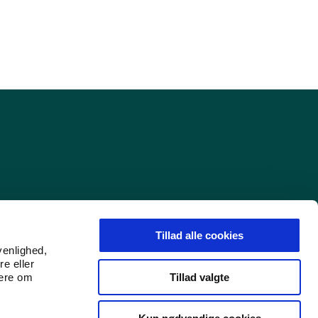
Tillad alle cookies
venlighed,
re eller
Tillad valgte
mere om
Find os på LinkedIn