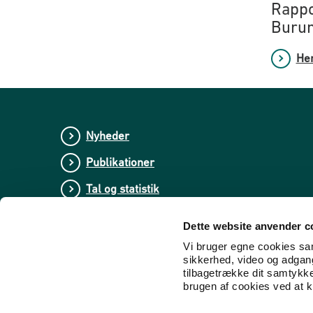
Rappo
Burun
Hen
Nyheder
Publikationer
Tal og statistik
Center for Dokumentation og Indsats mod E
Dette website anvender c
Vi bruger egne cookies samt
sikkerhed, video og adgang 
tilbagetrække dit samtykk
brugen af cookies ved at kl