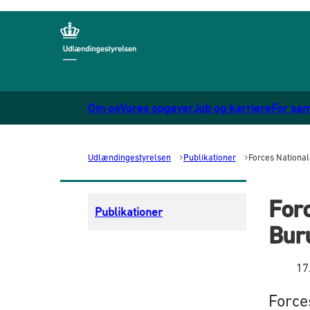
Gå til forsiden
Om os
Vores opgaver
Job og karriere
For sa
Udlændingestyrelsen
Publikationer
Forces National
Forc
Publikationer
Bur
17
Force