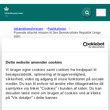
Fold søgefelt ud
Menu
Gå til forsiden
Udlændingestyrelsen
Publikationer
Flyvende attaché mission til Den Demokratiske Republik Congo
2001
Flyvende attaché mission til Den
Dette website anvender cookies
Demokratiske Republik Congo
Vi bruger egne cookies samt cookies fra tredjepart til
2001
besøgsstatistik, optimering af brugervenlighed,
sikkerhed, video og adgang til visse funktioner på sociale
01.11.2001
Landeoplysninger
Landerapport
medier. Du kan til enhver tid ændre eller tilbagetrække dit
samtykke via linket ”Cookies” i bunden af siden. Du kan
Rapport fra flyvende attaché mission til
desuden læse mere om brugen af cookies ved at klikke
Kinshasa, Den Demokratiske Republik Congo.
på ”Vis detaljer” i dette banner.
Indrejseforhold og forhold for den politiske
opposition m.m. i Kinshasa 19.-22. august 2001