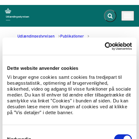
Fold søgefelt ud
Menu
Gå til forsiden
Udlændingestyrelsen
Publikationer
Security and human rights situation in Afghanistan 2001
Security and human rights
Dette website anvender cookies
situation in Afghanistan 2001
Vi bruger egne cookies samt cookies fra tredjepart til
besøgsstatistik, optimering af brugervenlighed,
sikkerhed, video og adgang til visse funktioner på sociale
01.03.2001
Landeoplysninger
Landerapport
medier. Du kan til enhver tid ændre eller tilbagetrække dit
samtykke via linket ”Cookies” i bunden af siden. Du kan
Report on fact-finding mission to Pakistan to
desuden læse mere om brugen af cookies ved at klikke
consider the security and human rights
på ”Vis detaljer” i dette banner.
situation in Afghanistan, 18 to 29 January 2001
Hent Security and human rights situation in Afghanistan
S
2001