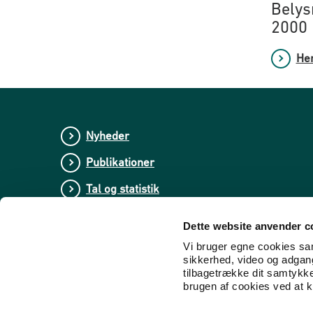
Belys
2000
Hen
Nyheder
Publikationer
Tal og statistik
Center for Dokumentation og Indsats mod E
Dette website anvender c
Vi bruger egne cookies samt
sikkerhed, video og adgang 
tilbagetrække dit samtykk
brugen af cookies ved at kl