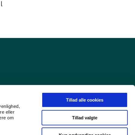
l
Tillad alle cookies
venlighed,
re eller
Tillad valgte
mere om
Find os på LinkedIn