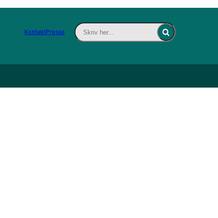
Skriv her... - Indsæt søgeord for at søge 
Kontakt
Presse
Fold søgefelt ind
n