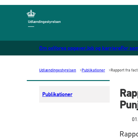
Gå til forsiden
Om os
Vores opgaver
Job og karriere
For sa
Udlændingestyrelsen
Publikationer
Rapport fra fact
Rapp
Publikationer
Punj
01
Rappor