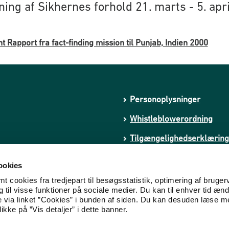
ning af Sikhernes forhold 21. marts - 5. apri
t Rapport fra fact-finding mission til Punjab, Indien 2000
Personoplysninger
Whistleblowerordning
Tilgængelighedserklæring
kstremisme
Cookies
ookies
 cookies fra tredjepart til besøgsstatistik, optimering af bruger
til visse funktioner på sociale medier. Du kan til enhver tid ænd
e via linket ”Cookies” i bunden af siden. Du kan desuden læse 
ikke på ”Vis detaljer” i dette banner.