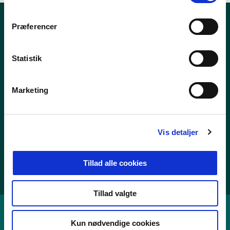
m
t
Præferencer
Nyheder
y
k
Publikationer
k
Statistik
Tal og statistik
e
v
Center for Dokumentation og Indsats mod Ekstremisme
Marketing
a
l
Personoplysninger
g
Vis detaljer
Whistleblowerordning
Tilgængelighedserklæring
Tillad alle cookies
Cookies
Tillad valgte
Kun nødvendige cookies