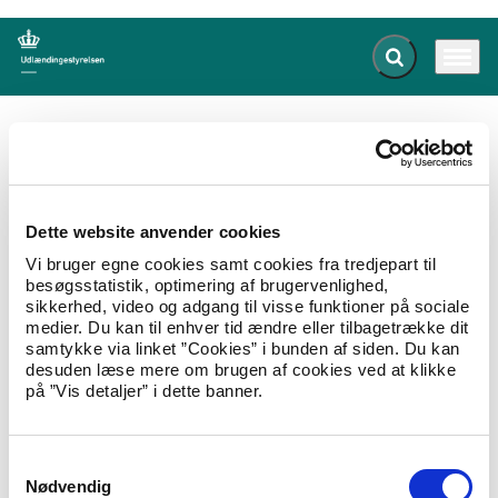
Fold søgefelt ud
Menu
Gå til forsiden
Udlændingestyrelsen
Publikationer
Roving attaché mission to Azerbaijan, Armenia and Russia
Dette website anvender cookies
Roving attaché mission to
Vi bruger egne cookies samt cookies fra tredjepart til
Azerbaijan, Armenia and Russia
besøgsstatistik, optimering af brugervenlighed,
sikkerhed, video og adgang til visse funktioner på sociale
01.08.2000
Landeoplysninger
Landerapport
medier. Du kan til enhver tid ændre eller tilbagetrække dit
samtykke via linket ”Cookies” i bunden af siden. Du kan
Report on roving attaché mission to Azerbaijan,
desuden læse mere om brugen af cookies ved at klikke
Armenia and Russia 14 June - 1 July 2000
på ”Vis detaljer” i dette banner.
Hent Roving attaché mission to Azerbaijan, Armenia and
Russia
S
Nødvendig
a