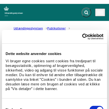
Fold søgefelt ud
Menu
Gå til forsiden
Udlændingestyrelsen
Publikationer
Fact-finding mission to Cairo and Geneva (on Sudan)
Fact-finding mission to Cairo and
Dette website anvender cookies
Geneva (on Sudan)
Vi bruger egne cookies samt cookies fra tredjepart til
besøgsstatistik, optimering af brugervenlighed,
sikkerhed, video og adgang til visse funktioner på sociale
01.04.2000
Landeoplysninger
Landerapport
medier. Du kan til enhver tid ændre eller tilbagetrække dit
samtykke via linket ”Cookies” i bunden af siden. Du kan
Report on the fact-finding mission to Cairo
desuden læse mere om brugen af cookies ved at klikke
(Egypt) and Geneva (Switzerland) on human
på ”Vis detaljer” i dette banner.
rights condition in Sudan, 29 January to 12
February and 3 to 7 March 2000
S
Hent Fact-finding mission to Cairo and Geneva (on Sudan)