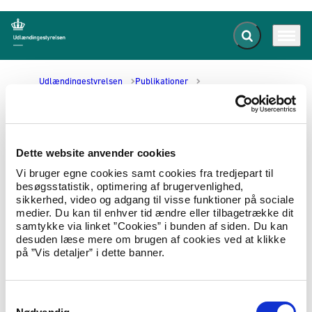
Fold søgefelt ud
Menu
Gå til forsiden
Udlændingestyrelsen
Publikationer
Fact-finding mission to the Czech Republic and Slovakia
Fact-finding mission to the Czech
Dette website anvender cookies
Republic and Slovakia
Vi bruger egne cookies samt cookies fra tredjepart til
besøgsstatistik, optimering af brugervenlighed,
sikkerhed, video og adgang til visse funktioner på sociale
01.04.1999
Landeoplysninger
Landerapport
medier. Du kan til enhver tid ændre eller tilbagetrække dit
samtykke via linket ”Cookies” i bunden af siden. Du kan
Report on the fact-finding mission to the Czech
desuden læse mere om brugen af cookies ved at klikke
Republic and Slovakia. 1 March to 11 March
på ”Vis detaljer” i dette banner.
1999
Hent Fact-finding mission to the Czech Republic and
S
Slovakia