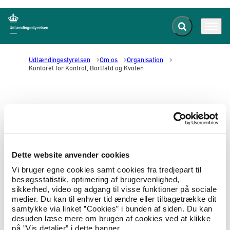
Fold søgefelt ud
Menu
Gå til forsiden
Udlændingestyrelsen
Om os
Organisation
Kontoret for Kontrol, Bortfald og Kvoten
Kontoret for Kontrol, Bortfald og
Kvoten
Center for Asyl
Dette website anvender cookies
Vi bruger egne cookies samt cookies fra tredjepart til
besøgsstatistik, optimering af brugervenlighed,
Kontoret behandler sager om inddragelse og nægtelse af
sikkerhed, video og adgang til visse funktioner på sociale
forlængelse af opholdstilladelse for flygtninge og for
medier. Du kan til enhver tid ændre eller tilbagetrække dit
familiesammenførte til flygtninge. Kontoret behandler
samtykke via linket ”Cookies” i bunden af siden. Du kan
endvidere ansøgning om dispensation fra bortfald af
desuden læse mere om brugen af cookies ved at klikke
opholdstilladelser for flygtninge.
på ”Vis detaljer” i dette banner.