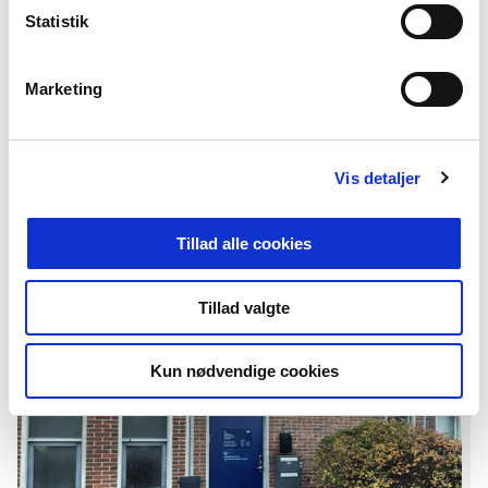
k
Statistik
e
v
Marketing
a
l
Aalborg
g
Vis detaljer
Gammel Gugvej 17B, 9000 Aalborg
I Aalborg ligger en afdeling af Udlændingestyrelsens
Tillad alle cookies
Borgerservice, hvor vores brugere kan få personlig betjening
efter tidsbestilling.
Tillad valgte
Kun nødvendige cookies