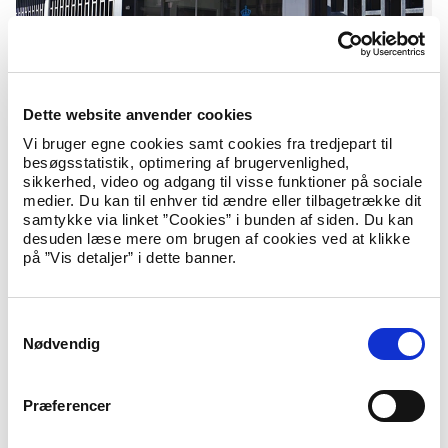
Dette website anvender cookies
Vi bruger egne cookies samt cookies fra tredjepart til
besøgsstatistik, optimering af brugervenlighed,
sikkerhed, video og adgang til visse funktioner på sociale
København
medier. Du kan til enhver tid ændre eller tilbagetrække dit
samtykke via linket ”Cookies” i bunden af siden. Du kan
Adelgade 11-13, 1304 København K
desuden læse mere om brugen af cookies ved at klikke
på ”Vis detaljer” i dette banner.
I København arbejder medarbejdere fra Koncern It.
S
Nødvendig
a
m
t
Præferencer
y
k