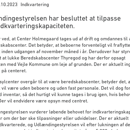
.10.2023
Indkvartering
dingestyrelsen har besluttet at tilpasse
ndkvarteringskapaciteten.
 ved, at Center Holmegaard tages ud af drift og omdannes til 
skabscenter. Det betyder, at beboerne forventeligt vil fraflytt
t inden udgangen af november måned i år. Derudover har styr
et at lukke Beredskabscenter Thyregod og har derfor opsagt
ten med Vejle Kommune om leje af grunden. Der er aktuelt in
 på centeret.
sylcenter overgår til at være beredskabscenter, betyder det, a
 vil være uden beboere og uden fast personale. Det vil dog for
 inventar, så det hurtigt vil kunne tages i brug igen, hvis beho
Der vil endvidere være opsyn med centret.
ngestyrelsen vurderer løbende behovet for indkvarteringskap
 om der bør ske tilpasninger eller udvidelser. Der er aktuelt 
dkvarterede, og Udlændingestyrelsen vil efter lukningen af de