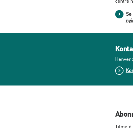
centre h
Se 
ny
Konta
Henvend
Kon
Abonn
Tilmeld