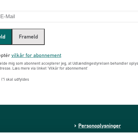
eld
Frameld
ptér
vilkår for abonnement
melde mig som abonnent accepterer jeg, at Udlændingestyrelsen behandler oply
resse. Læs mere via linket 'Vilkår for abonnement'
(*) skal udfyldes
Personoplysninger
Whistleblowerordning