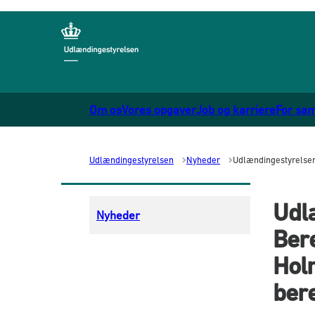
Gå til forsiden
Om os
Vores opgaver
Job og karriere
For sa
Udlændingestyrelsen
Nyheder
Udlændingestyrelsen
Udl
Nyheder
Ber
Hol
ber