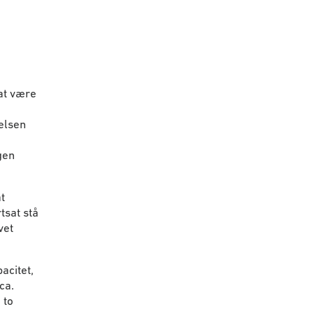
at være
e
elsen
gen
t
tsat stå
vet
acitet,
ca.
 to