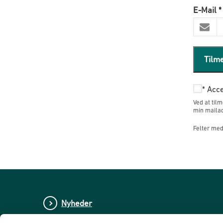
E-Mail
*
Tilm
*
Acce
Ved at til
min mailad
Felter med 
Nyheder
Publikationer