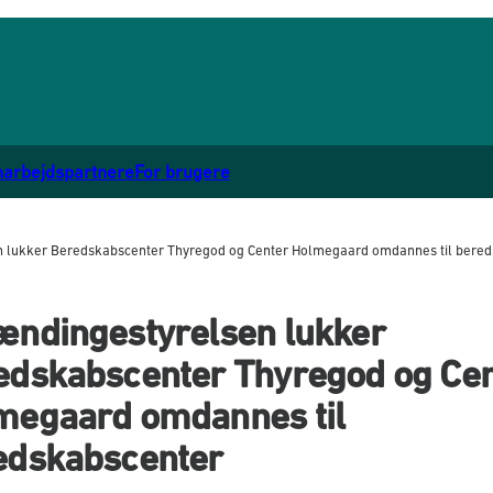
marbejdspartnere
For brugere
 lukker Beredskabscenter Thyregod og Center Holmegaard omdannes til bere
ændingestyrelsen lukker
edskabscenter Thyregod og Cen
megaard omdannes til
edskabscenter