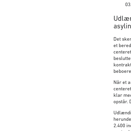
03
Udlæn
asyli
Det sker
et bered
centere
beslutt
kontrak
beboere
Når et a
centeret
klar med
opstår. 
Udlændi
herunder
2.400 in