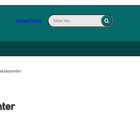
Skriv her... - Indsæt søgeord for at søge 
Kontakt
Presse
Fold søgefelt ind
dskabscenter
ter