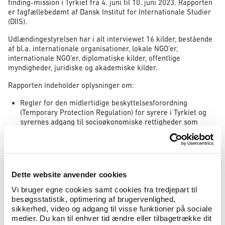
finding-mission i Tyrkiet fra 4. juni til 10. juni 2023. Rapporten
er fagfællebedømt af Dansk Institut for Internationale Studier
(DIIS).
Udlændingestyrelsen har i alt interviewet 16 kilder, bestående
af bl.a. internationale organisationer, lokale NGO’er,
internationale NGO’er, diplomatiske kilder, offentlige
myndigheder, juridiske og akademiske kilder.
Rapporten indeholder oplysninger om:
Regler for den midlertidige beskyttelsesforordning
(Temporary Protection Regulation) for syrere i Tyrkiet og
syrernes adgang til socioøkonomiske rettigheder som
sundhed, uddannelse, bolig og arbejde.
Muligheder for familiesammenføring og statsborgerskab
for syrere, som har opnået midlertidig beskyttelse.
Ud- og genindrejsemulighederne for syrere i Tyrkiet samt
risikoen for refoulement.
Dette website anvender cookies
Konsekvenser ved illegal udrejse fra Tyrkiet.
Vi bruger egne cookies samt cookies fra tredjepart til
besøgsstatistik, optimering af brugervenlighed,
sikkerhed, video og adgang til visse funktioner på sociale
Hent rapporten Syrians in Türkiye – the Temporary
medier. Du kan til enhver tid ændre eller tilbagetrække dit
Protection Regulation and its implementation