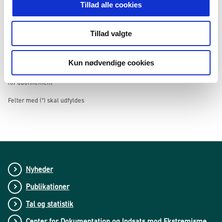
Tillad alle cookies
Tilmeld
Frameld
Tillad valgte
*
Acceptér
vilkår for abonnement
Kun nødvendige cookies
Ved at tilmelde mig som abonnent accepterer jeg, at Udlændingestyrelsen
behandler oplysninger om min mailadresse. Læs mere via linket 'Vilkår
for abonnement'
Felter med (*) skal udfyldes
Nyheder
Publikationer
Tal og statistik
Center for Dokumentation og Indsats mod Ekstremisme