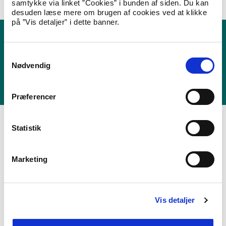
samtykke via linket ”Cookies” i bunden af siden. Du kan
desuden læse mere om brugen af cookies ved at klikke
på ”Vis detaljer” i dette banner.
Kontakt Udlændingestyrelsen
S
Henvendelser fra pressen kan rettes til Udlændingestyrelsens
Nødvendig
a
presseteam.
m
t
Kontakt presse
Præferencer
y
k
k
Statistik
e
v
Marketing
a
Abonnér på nyheder
l
Tilmeld dig som abonnent og modtag nyheder fra us.dk.
g
Vis detaljer
E-Mail
*